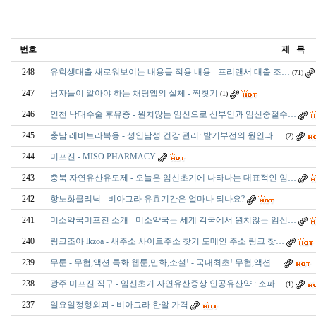
번호
제 목
248
유학생대출 새로워보이는 내용들 적용 내용 - 프리랜서 대출 조…
(71)
247
남자들이 알아야 하는 채팅앱의 실체 - 짝찾기
(1)
246
인천 낙태수술 후유증 - 원치않는 임신으로 산부인과 임신중절수…
245
충남 레­비트라복용 - 성인남성 건강 관리: 발기부전의 원인과 …
(2)
244
미프진 - MISO PHARMACY
243
충북 자연유산유도제 - 오늘은 임신초기에 나타나는 대표적인 임…
242
항노화클리닉 - 비아그라 유효기간은 얼마나 되나요?
241
미소약국미프진 소개 - 미소약국는 세계 각국에서 원치않는 임신…
240
링크조아 lkzoa - 새주소 사이트주소 찾기 도메인 주소 링크 찾…
239
무툰 - 무협,액션 특화 웹툰,만화,소설! - 국내최초! 무협,액션 …
238
광주 미­프진 직구 - 임신초기 자연유산증상 인공유산약 : 소파…
(1)
237
일요일정형외과 - 비아그라 한알 가격