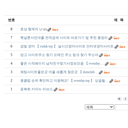
번호
제 목
8
효성 형제의 난
(1)
7
햇살론서민대출 전적검색 사이트 바로가기 및 추천 총정리
6
검빛 경마 【 rudak.top 】 실시간경마사이트 인터넷경마사이트
5
망고 사이트주소 찾기 도메인 주소 링크 찾기 주소야
4
좋은 시작페이지 남­자­친­구­찾­기사정보모음 【 evenday.…
3
채­팅­사­이­트­좋­은­곳 어플 새롭게 찾은곳 【 domclub…
2
몽­클­럽 순위 확인하고 이용해요! 【 evenday.top 】 싱글들…
1
윤복희 키아누 리브스