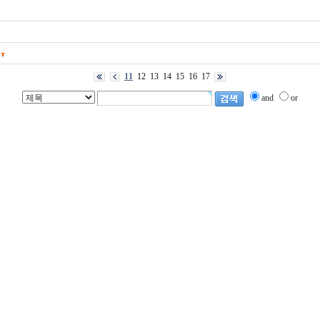
11
12
13
14
15
16
17
and
or