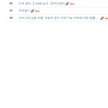
86
미국 경마 【 rudak.top 】 온라인경마
85
약국찾기
84
비아그라 성분 약품, 처방전 없이 구매 가능 여부에 대한 현황 -…