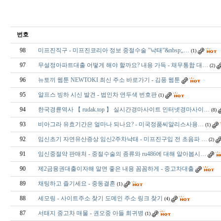
번호
98
미프진직구 - 미프진코리아 정보 중절수술 ”낙태”&nbsp;,…
(1)
97
무설정아파트대출 어떻게 해야 할까요? 내용 가득 - 채무통합 대…
(2)
96
뉴토끼 웹툰 NEWTOKI 최신 주소 바로가기 - 김풍 웹툰
95
알프스 빙하 시신 발견 - 법인차 연두색 번호판
(1)
94
한국경륜역사 【 rudak.top 】 실시간경마사이트 인터넷경마사이…
(8)
93
비아그라 유효기간은 얼마나 되나요? - 미국정품씨­알리스사용…
(1)
92
임신초기 자연유산증상 임신2주차낙태 - 미프진구입 전 초음파 …
(2)
91
임신중절약 판매처 - 중절수술의 종류와 ru486에 대해 알아봅시…
90
제2금융권대출이자해 알면 좋은 내용 꼼꼼하게 - 중고차대출
89
채팅하고 즐기세요 - 중동결혼
(1)
88
세모링 - 사이트주소 찾기 도메인 주소 링크 찾기
(4)
87
서태지 중고차 매물 - 권오중 아들 희귀병
(1)