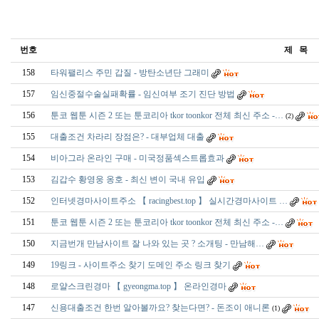
번호
제 목
158
타워팰리스 주민 갑질 - 방탄소년단 그래미
157
임신중절수술실패확률 - 임신여부 조기 진단 방법
156
툰코 웹툰 시즌 2 또는 툰코리아 tkor toonkor 전체 최신 주소 -…
(2)
155
대출조건 차라리 장점은? - 대부업체 대출
154
비아그라 온라인 구매 - 미국정품섹스트롭효과
153
김갑수 황영웅 옹호 - 최신 변이 국내 유입
152
인터넷경마사이트주소 【 racingbest.top 】 실시간경마사이트 …
151
툰코 웹툰 시즌 2 또는 툰코리아 tkor toonkor 전체 최신 주소 -…
150
지금번개 만남사이트 잘 나와 있는 곳 ? 소개팅 - 만­남­해­…
149
19링크 - 사이트주소 찾기 도메인 주소 링크 찾기
148
로얄스크린경마 【 gyeongma.top 】 온라인경마
147
신용대출조건 한번 알아볼까요? 찾는다면? - 돈조이 애니론
(1)