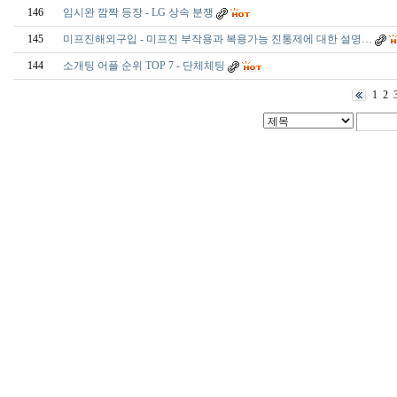
146
임시완 깜짝 등장 - LG 상속 분쟁
145
미프진해외구입 - 미프진 부작용과 복용가능 진통제에 대한 설명…
144
소개팅 어플 순위 TOP 7 - 단­체­체­팅
1
2