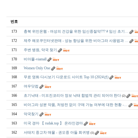
번호
173
충북 위민온웹 - 여성의 건강을 위한 임신중절약??? # 임신 초기…
172
제주 해포쿠인터넷판매 - 성능 향상을 위한 비아그라 사용법과 …
171
주변 병원, 약국 찾기
170
비아몰-viamall
169
Women Only One
168
무료 영화 다시보기 다운로드 사이트 Top 10 (2024년)
167
여우닷컴
166
초기낙태 - 미프진코리아 정보 낙태 합법적 관리 되어야 한다
(2)
165
비아그라 성분 약품, 처방전 없이 구매 가능 여부에 대한 현황 -…
164
약국찾기
163
미국 경마 【 rudak.top 】 온라인경마
162
서태지 중고차 매물 - 권오중 아들 희귀병
(1)