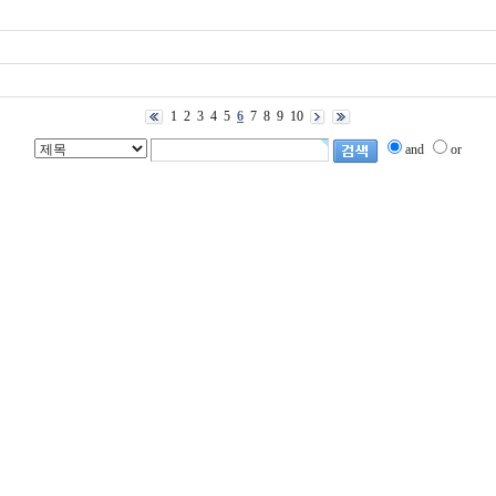
1
2
3
4
5
6
7
8
9
10
and
or