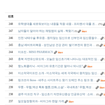
번호
248
유학생대출 새로워보이는 내용들 적용 내용 - 프리랜서 대출 조…
(71)
247
남자들이 알아야 하는 채팅앱의 실체 - 짝찾기
(1)
246
인천 낙태수술 후유증 - 원치않는 임신으로 산부인과 임신중절수…
245
충남 레­비트라복용 - 성인남성 건강 관리: 발기부전의 원인과 …
(2)
244
미프진 - MISO PHARMACY
243
충북 자연유산유도제 - 오늘은 임신초기에 나타나는 대표적인 임…
242
항노화클리닉 - 비아그라 유효기간은 얼마나 되나요?
241
미소약국미프진 소개 - 미소약국는 세계 각국에서 원치않는 임신…
240
링크조아 lkzoa - 새주소 사이트주소 찾기 도메인 주소 링크 찾…
239
무툰 - 무협,액션 특화 웹툰,만화,소설! - 국내최초! 무협,액션 …
238
광주 미­프진 직구 - 임신초기 자연유산증상 인공유산약 : 소파…
(1)
237
일요일정형외과 - 비아그라 한알 가격