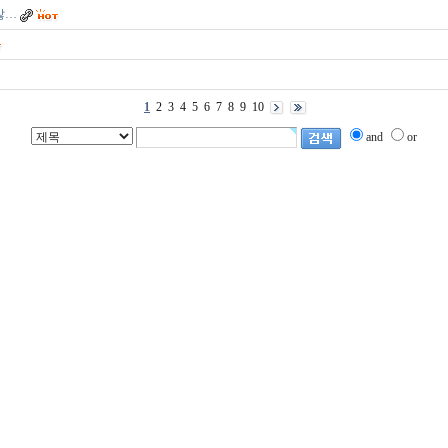
않…
1
2
3
4
5
6
7
8
9
10
and
or