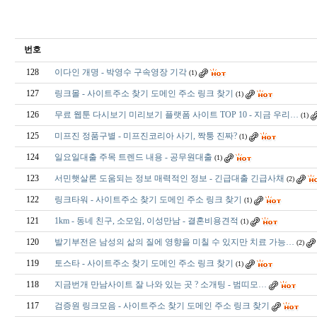
번호
128
이다인 개명 - 박영수 구속영장 기각
(1)
127
링크몰 - 사이트주소 찾기 도메인 주소 링크 찾기
(1)
126
무료 웹툰 다시보기 미리보기 플랫폼 사이트 TOP 10 - 지금 우리…
(1)
125
미프진 정품구별 - 미프진코리아 사기, 짝퉁 진짜?
(1)
124
일요일대출 주목 트렌드 내용 - 공무원대출
(1)
123
서민햇살론 도움되는 정보 매력적인 정보 - 긴급대출 긴급사채
(2)
122
링크타워 - 사이트주소 찾기 도메인 주소 링크 찾기
(1)
121
1km - 동네 친구, 소모임, 이성만남 - 결혼비용견적
(1)
120
발기부전은 남성의 삶의 질에 영향을 미칠 수 있지만 치료 가능…
(2)
119
토스타 - 사이트주소 찾기 도메인 주소 링크 찾기
(1)
118
지금번개 만남사이트 잘 나와 있는 곳 ? 소개팅 - 범­띠­모­…
117
검증원 링크모음 - 사이트주소 찾기 도메인 주소 링크 찾기