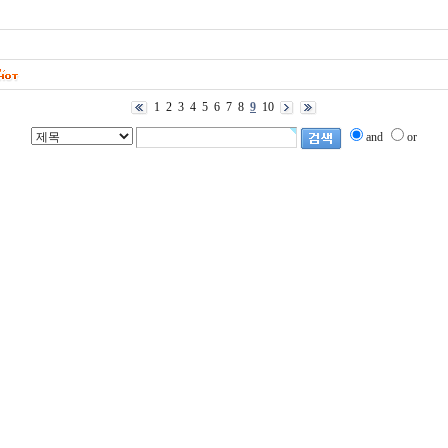
1
2
3
4
5
6
7
8
9
10
and
or