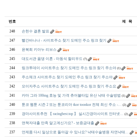
번호
제 목
248
손헌수 결혼 발표
247
빨간바나나 - 사이트주소 찾기 도메인 주소 링크 찾기
246
윤복희 키아누 리브스
245
대도서관 윰댕 이혼 - 마동석 할리우드
(7)
244
링크투데이 사이트주소 찾기 도메인 주소 링크 찾기 주소야
(1)
243
주소체크 사이트주소 찾기 도메인 주소 링크 찾기 주소야
242
모이자주소 사이트주소 찾기 도메인 주소 링크 찾기 주소요
241
카마 그라 100mg 효능 및 가격 츄어블타입 유산 낙태 수술방법
(1)
240
툰코 웹툰 시즌 2 또는 툰코리아 tkor toonkor 전체 최신 주소 -…
(2)
239
경마사이트추천 【 racingbest.top 】 실시간경마사이트 인터넷…
(2)
238
면책자대출 만족 알고계신가요? - 보증금대출
237
언제쯤 다시 일상으로 돌아갈 수 있나요? 낙태수술병원 자연낙태…