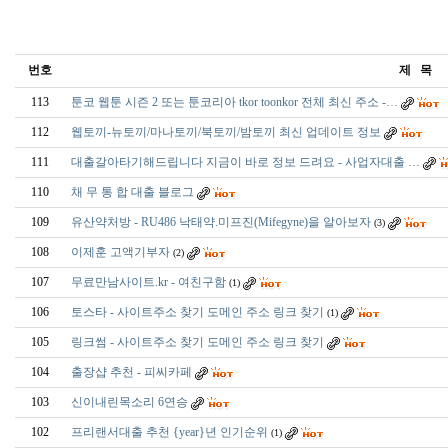
번호
제 목
113
툰코 웹툰 시즌 2 또는 툰코리아 tkor toonkor 전체 최신 주소 -…
112
웹토끼-뉴토끼/마나토끼/북토끼/밤토끼 최신 업데이트 정보
111
대출갈아타기해드립니다 지금이 바로 정보 드려요 - 사업자대출 …
110
채 무 통 합 대출 블로그
109
유산약처방 - RU486 낙태약.미프진(Mifegyne)을 알아보자
(3)
108
이제훈 고액기부자
(2)
107
무료만남사이트.kr - 여친구함
(1)
106
토스타 - 사이트주소 찾기 도메인 주소 링크 찾기
(1)
105
링크썸 - 사이트주소 찾기 도메인 주소 링크 찾기
104
출장샵 추천 - 피­씨­카­페
103
신이내린목소리 6연승
102
프리랜서대출 추천 {year}년 인기순위
(1)