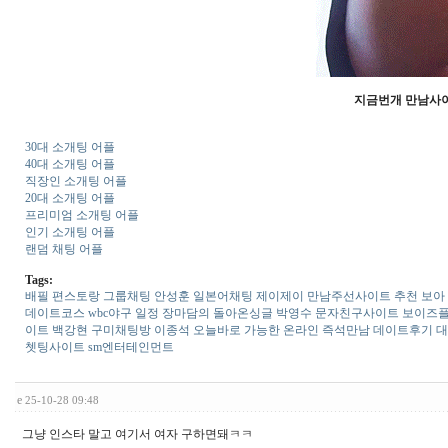
지금번개 만남사이트
30대 소개팅 어플
40대 소개팅 어플
직장인 소개팅 어플
20대 소개팅 어플
프리미엄 소개팅 어플
인기 소개팅 어플
랜덤 채팅 어플
Tags:
배­필
편스토랑
그­룹­채­팅
안성훈
일­본­어­채­팅
제이제이
만남주선사이트 추천
보아
데­이­트­코­스
wbc야구 일정
장­마­담­의­ ­돌­아­온­싱­글
박영수
문­자­친­구­사­이­트
보이즈
이트
백강현
구­미­채­팅­방
이종석
오늘바로 가능한 온라인 즉석만남 데이트후기
대
쳇­팅­사­이­트
sm엔터테인먼트
e
25-10-28 09:48
그냥 인스타 말고 여기서 여자 구하면돼ㅋㅋ