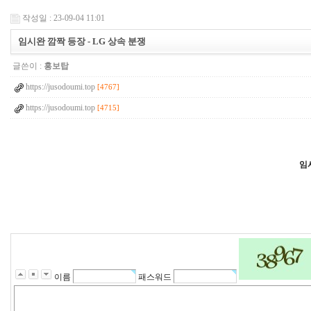
작성일 : 23-09-04 11:01
임시완 깜짝 등장 - LG 상속 분쟁
글쓴이 :
홍보탑
https://jusodoumi.top
[4767]
https://jusodoumi.top
[4715]
임
6
1
8
2
2
3
7
1
3
이름
패스워드
2
4
1