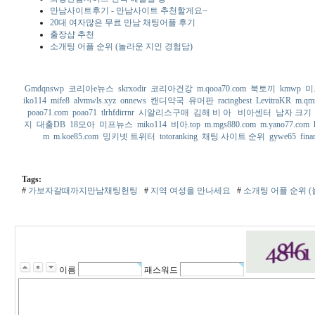
만남사이트후기 - 만남사이트 추천할게요~
20대 여자많은 무료 만남 채팅어플 후기
출장샵 추천
소개팅 어플 순위 (놀라운 지인 경험담)
Gmdqnswp
코리아e뉴스
skrxodir
코리아건강
m.qooa70.com
북토끼
kmwp
미
iko114
mife8
alvmwls.xyz
onnews
캔디약국
유머판
racingbest
LevitraKR
m.qm
poao71.com
poao71
tlrhfdirrnr
시알리스구매
김해 비 아
비아센터
남자 크기
지
대출DB
18모아
미프뉴스
miko114
비아.top
m.mgs880.com
m.yano77.com
m
m.koe85.com
밍키넷 트위터
totoranking
채팅 사이트 순위
gywe65
fina
Tags:
#
가보자갈때까지만남채팅헌팅
#
지역 여성을 만나세요
#
소개팅 어플 순위 (
이름
패스워드