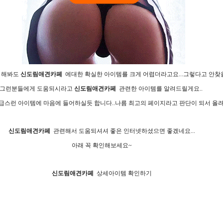
 해봐도
신­도­림­애­견­카­페
에대한 확실한 아이템를 크게 어렵더라고요...그렇다고 안찾을
그런분들에게 도움되시라고
신­도­림­애­견­카­페
관련한 아이템를 알려드릴게요..
급스런 아이템에 마음에 들어하실듯 합니다..나름 최고의 페이지라고 판단이 되서 올
신­도­림­애­견­카­페
관련해서 도움되셔셔 좋은 인터넷하셨으면 좋겠네요...
아래 꼭 확인해보세요~
신­도­림­애­견­카­페
상세아이템 확인하기