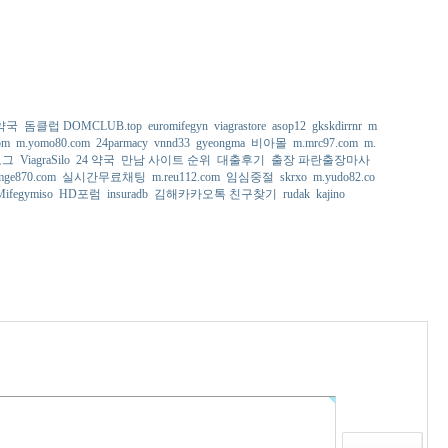
약국
돔클럽 DOMCLUB.top
euromifegyn
viagrastore
asop12
gkskdirrnr
m
om
m.yomo80.com
24parmacy
vnnd33
gyeongma
비아몰
m.mrc97.com
m.
로그
ViagraSilo
24 약국
만남 사이트 순위
대출후기
출장 파란출장마사
mge870.com
실시간무료채팅
m.reu112.com
임심중절
skrxo
m.yudo82.co
Mifegymiso
HD포럼
insuradb
김해카카오톡 친구찾기
rudak
kajino