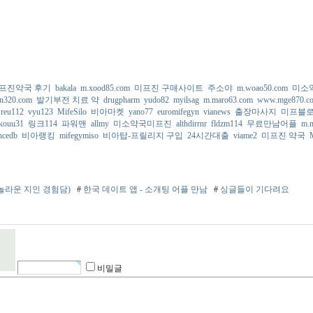
프진약국 후기
bakala
m.xood85.com
미프진 구매사이트
주소야
m.woao50.com
미소
n320.com
발기부전 치료 약
drugpharm
yudo82
myilsag
m.maro63.com
www.mge870.c
reu112
vyu123
MifeSilo
비아마켓
yano77
euromifegyn
vianews
출장마사지
미프블
kouu31
링크114
파워맨
allmy
미소약국미프진
althdirrnr
fldzm114
무료만남어플
m.
ncedb
비아랭킹
mifegymiso
비아탑-프릴리지 구입
24시간대출
viame2
미프진 약국
놀라운 지인 경험담)
#
한국 데이트 앱 - 소개팅 어플 만남
#
싱글들이 기다려요
비밀글