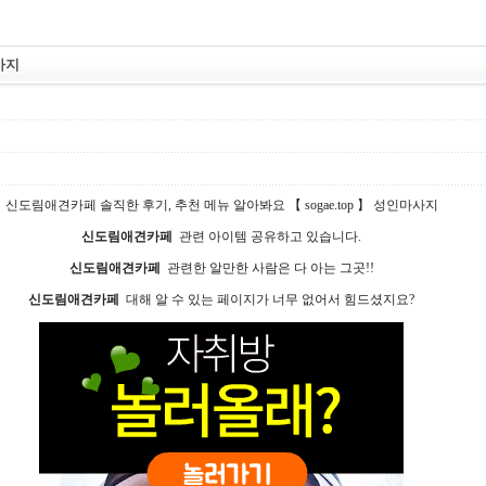
마사지
신­도­림­애­견­카­페 솔직한 후기, 추천 메뉴 알아봐요 【 sogae.top 】 성인마사지
신­도­림­애­견­카­페
관련 아이템 공유하고 있습니다.
신­도­림­애­견­카­페
관련한 알만한 사람은 다 아는 그곳!!
신­도­림­애­견­카­페
대해 알 수 있는 페이지가 너무 없어서 힘드셨지요?