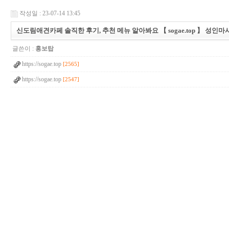
작성일 : 23-07-14 13:45
신­도­림­애­견­카­페 솔직한 후기, 추천 메뉴 알아봐요 【 sogae.top 】 성인
글쓴이 :
홍보탑
https://sogae.top
[2565]
https://sogae.top
[2547]