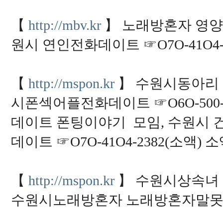
a
s
【
http://mbv.kr
】 노래방혼자 영양
h
t
t
원시 연인전화데이트 ☞O7O-41O4
p
s://
u
r
l
【
http://mspon.kr
】 수원시동아리 
k
r.
n
시폰섹어플전화데이트 ☞O6O-500-
e
t/
데이트 폰팅이야기 모임, 수원시
v
i
a
데이트 ☞O7O-41O4-2382(소액
g
r
a
a
p
【
http://mspon.kr
】 수원시상속녀 
1
6
h
수원시노래방혼자 노래방혼자말
t
t
p