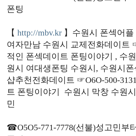
6
폰팅
4
8
3
6
0
1
【
http://mbv.kr
】수원시 폰섹어플 
7
3
여자만남 수원시 교제전화데이트 ☞O6
3
4
8
적인 폰섹데이트 폰팅이야기 , 수
0
6
원시 여대생폰팅 수원시, 수원시
9
7
1
샵추천전화데이트 ☞O6O-500-31
9
9
2
트 폰팅이야기 수원시 막창 수원
0
0
민
6
3
5
6
3
☎O5O5-771-7778(선불)성고
0
5
5