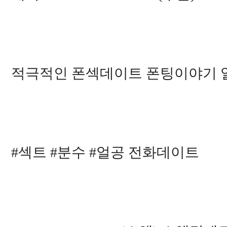
0
1
5
5
4
5
7
8
5
1
적극적인 폰섹데이트 폰팅이야기 얼
8
1
2
7
1
4
6
2
8
5
#섹트 #분수 #얼공 전화데이트
2
7
1
1
6
1
0
1
3
4