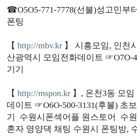
s://
m
☎O5O5-771-7778(선불)성고
a
k
e
폰팅
2
4.
c
c/
q
【
http://mbv.kr
】 시흥모임, 인천
q
w
산광역시 모임전화데이트 ☞O7O-41
w
h
t
기기
t
p
s://
i
n
【
http://mspon.kr
】, 온천3동 모
p
o
c
데이트 ☞O6O-500-3131(후불
k.
c
기 수원시폰섹어플 원스토어 수원
c/
v
i
혼자 영양댁 채팅 수원시 폰팅방, 
p
v