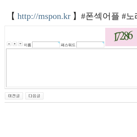
g
r
a
【
http://mspon.kr
】#폰섹어플 #노
h
t
t
p
s://
k
-
이름
패스워드
t
a
p.
c
c/
g
k
d
l
q
k
d
1
4
7
h
t
t
p
s://