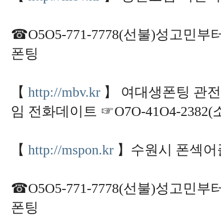
6
8
6
2
☎O5O5-771-7778(선불)성고
6
0
폰팅
5
5
4
9
h
t
【
http://mbv.kr
】 여대생폰팅 관전
t
p
임 전화데이트 ☞O7O-41O4-238
s://
m
a
k
e
【
http://mspon.kr
】수원시 폰섹어
2
4.
c
c/
k
r
☎O5O5-771-7778(선불)성고
v
i
폰팅
a
g
r