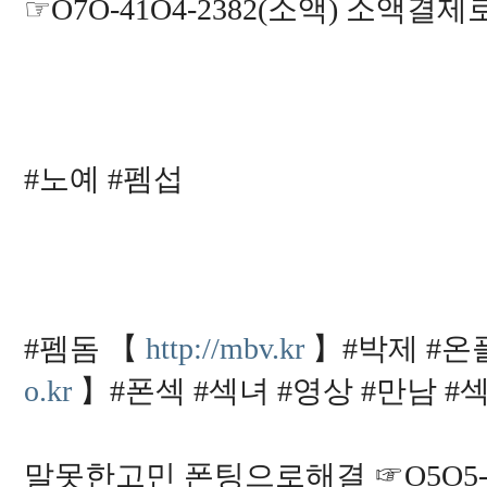
☞O7O-41O4-2382(소액) 소액
1
3
9
2
6
4
2
3
0
7
2
#노예 #펨섭
1
4
9
1
4
2
9
3
2
3
#펨돔 【
http://mbv.kr
】#박제 #온플
3
5
5
o.kr
】#폰섹 #섹녀 #영상 #만남 #
5
8
1
6
4
말못한고민 폰팅으로해결 ☞O5O5-9
7