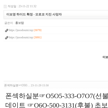
작성일 : 23-11-22 11:32
이보영 하이드 확정 - 모로코 지진 사망자
글쓴이 :
홍보탑
https://jusodoumi.top
[3079]
https://jusodoumi.top
[3091]
이보
2
4
1
1
2
9
폰섹하실분☞O5O…
23-11-29 15:50
7
6
3
폰섹하실분☞O5O5-333-O7O7(
6
1
데이트 ☞O6O-500-3131(후불) 
7