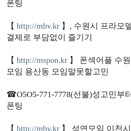
폰팅
3
6
6
1
2
【
http://mbv.kr
】, 수원시 프라모델전
7
9
9
결제로 부담없이 즐기기
1
0
6
8
3
【
http://mspon.kr
】 폰섹어플 수원
2
4
1
모임 용산동 모임말못할고민
5
3
6
2
8
☎O5O5-771-7778(선불)성고
5
4
폰팅
2
4
6
1
9
3
【
http://mbv.kr
】 성연모임 이천시
3