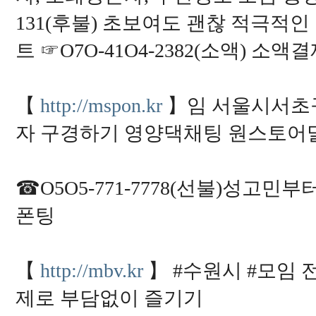
t
u
131(후불) 초보여도 괜찮 적극
6
6
트 ☞O7O-41O4-2382(소액) 
6
h
t
t
p
s://
【
http://mspon.kr
】임 서울시서초
i
n
자 구경하기 영양댁채팅 원스토
s
u
r
a
d
☎O5O5-771-7778(선불)성고
b.
t
o
폰팅
p/
k
o
r
e
【
http://mbv.kr
】 #수원시 #모임 전
a
_
v
제로 부담없이 즐기기
i
a