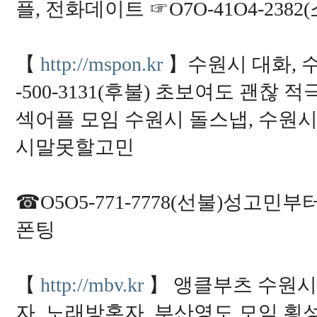
h
플, 전화데이트 ☞O7O-41O4-23
t
t
p
s://
i
【
http://mspon.kr
】수원시 대화, 
m
w
-500-3131(후불) 초보여도 괜
e
b.
c
섹어플 모임 수원시 돌스냅, 수원
c/
p
p
시말못할고민
p
6
6
6
h
☎O5O5-771-7778(선불)성고
t
t
폰팅
p
s://
i
m
w
e
【
http://mbv.kr
】 앵클부츠 수원
b.
c
자, 노래방혼자, 부산영도 모임 횡성 
c/