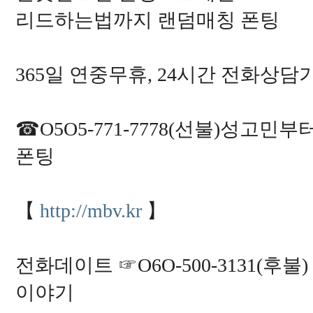
1
3
리드하는법까지 랜덤매칭 폰팅
1
4
2
2
8
365일 연중무휴, 24시간 전화상담
6
9
7
2
8
☎O5O5-771-7778(선불)성고
2
1
0
폰팅
2
1
1
4
4
【
http://mbv.kr
】
5
6
5
3
7
전화데이트 ☞O6O-500-3131(
1
1
0
이야기
0
6