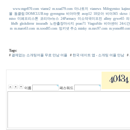
www.mge870.com
viame2
m.xoad79.com
마나토끼
vianews
Mifegymiso
kajino
몰
돔클럽 DOMCLUB.top
gyeongma
비아마켓
asop12
18모아
비아365
skrxo
miso
미페프리스톤
코리아e뉴스
24Parmacy
미소약국미프진
allmy
gywe65
의
lthdb
gkskdirrnr
insuradb
노란출장마사지
poao71
ViagraSilo
비아센터
24시
m
m.maro63.com
m.xood85.com
밍키넷 주소 minky
m.mrc97.com
m.yomo80.co
Tags:
#
결제없는 소개팅어플 무료 만남 어플
#
한국 데이트 앱 - 소개팅 어플 만남
#
이름
패스워드