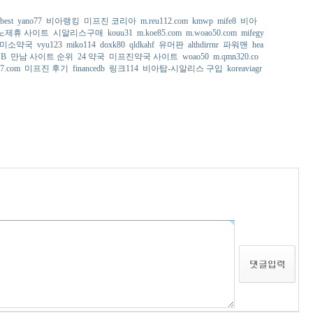
best
yano77
비아랭킹
미프진 코리아
m.reu112.com
kmwp
mife8
비아
노제휴 사이트
시알리스구매
kouu31
m.koe85.com
m.woao50.com
mifegy
미소약국
vyu123
miko114
doxk80
qldkahf
유머판
althdirrnr
파워맨
hea
B
만남 사이트 순위
24 약국
미프진약국 사이트
woao50
m.qmn320.co
7.com
미프진 후기
financedb
링크114
비아탑-시알리스 구입
koreaviagr