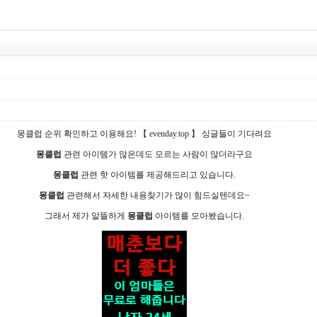
몽­클­럽 순위 확인하고 이용해요! 【 evenday.top 】 싱글들이 기다려요
몽­클­럽
관련 아이템가 많은데도 모르는 사람이 많더라구요
몽­클­럽
관련 핫 아이템를 제공해드리고 있습니다.
몽­클­럽
관련해서 자세한 내용찾기가 많이 힘드실텐데요~
그래서 제가 알뜰하게
몽­클­럽
아이템를 모아봤습니다.