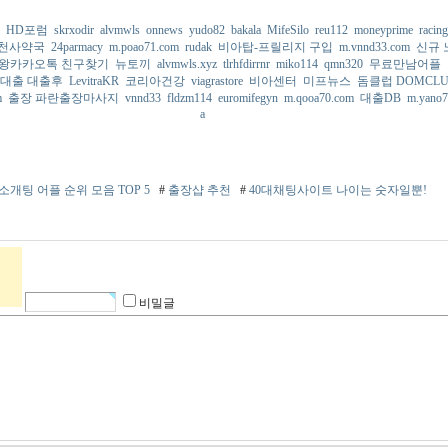
HD포럼
skrxodir
alvmwls
onnews
yudo82
bakala
MifeSilo
reu112
moneyprime
racing
천사약국
24parmacy
m.poao71.com
rudak
비아탑-프릴리지 구입
m.vnnd33.com
신규 
왕카카오톡 친구찾기
뉴토끼
alvmwls.xyz
tlrhfdirrnr
miko114
qmn320
무료만남어플
간대출 대출후
LevitraKR
코리아건강
viagrastore
비아센터
미프뉴스
돔클럽 DOMCLU
m
출장 파란출장마사지
vnnd33
fldzm114
euromifegyn
m.qooa70.com
대출DB
m.yano7
a
소개팅 어플 순위 모음 TOP 5
#
출장샵 추천
#
40대채팅사이트 나이는 숫자일뿐!
비밀글