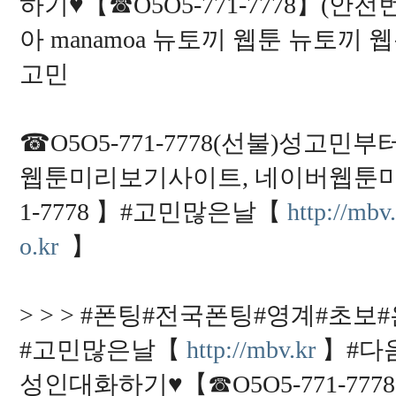
하기♥【☎O5O5-771-7778】(안전번
아 manamoa 뉴토끼 웹툰 뉴토끼
고민
☎O5O5-771-7778(선불)성고
웹툰미리보기사이트, 네이버웹툰미리
1-7778 】#고민많은날【
http://mbv
o.kr
】
> > > #폰팅#전국폰팅#영계#초보#
#고민많은날【
http://mbv.kr
】#다음
성인대화하기♥【☎O5O5-771-777