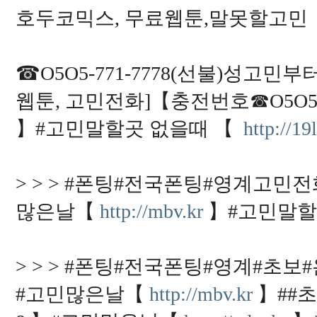
호두코믹스, 무료웹툰,말못할고민
☎O5O5-771-7778(선불)성고
웹툰, 고민전화]【충전번호☎O5O5-
】#고민말할곳 없을때 【
http://19l
> > > #폰팅#전국폰팅#영계고민전화
많은날【
http://mbv.kr
】#고민말할
> > > #폰팅#전국폰팅#영계#초보#
#고민많은날【
http://mbv.kr
】##초