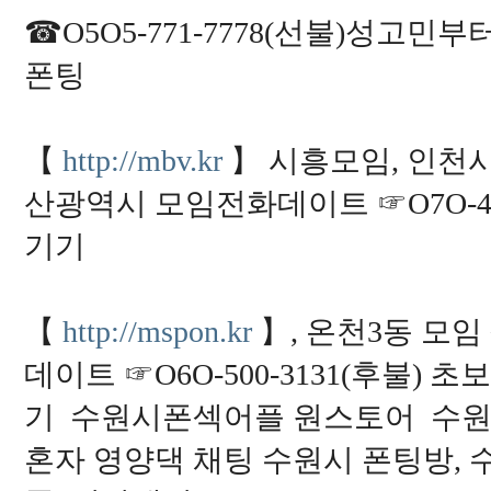
☎O5O5-771-7778(선불)성고
폰팅
【
http://mbv.kr
】 시흥모임, 인천
산광역시 모임전화데이트 ☞O7O-41
기기
【
http://mspon.kr
】, 온천3동 모
데이트 ☞O6O-500-3131(후불
기 수원시폰섹어플 원스토어 수원
혼자 영양댁 채팅 수원시 폰팅방, 