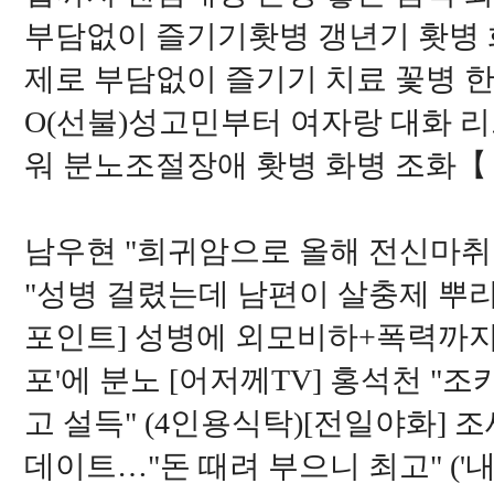
부담없이 즐기기홧병 갱년기 홧병 화병
제로 부담없이 즐기기 치료 꽃병 한담
O(선불)성고민부터 여자랑 대화 
워 분노조절장애 홧병 화병 조화
남우현 "희귀암으로 올해 전신마취 1
"성병 걸렸는데 남편이 살충제 뿌리라
포인트] 성병에 외모비하+폭력까지..
포'에 분노 [어저께TV] 홍석천 "조
고 설득" (4인용식탁)[전일야화] 
데이트…"돈 때려 부으니 최고" ('내가