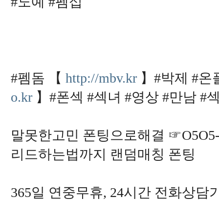
#노예 #펨섭
#펨돔 【
http://mbv.kr
】#박제 #온플
o.kr
】#폰섹 #섹녀 #영상 #만남 #
말못한고민 폰팅으로해결 ☞O5O5-9
리드하는법까지 랜덤매칭 폰팅
365일 연중무휴, 24시간 전화상담