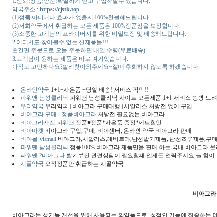
1.신뢰!정품!안전!확실하게 믿고 구입하실수 있습니다.
약국주소 :
https://cjstk.top
(1)정품 아니거나 효과가 없을시 100%환불해드립니다.
(2)저희약국에서 취급하는 모든 제품은 100%정품임을 보장합니다.
(3)소중한 고객님의 프라이버시를 위한 비밀보장 및 배송해드립니다.
2.어디서도 찾아볼수 없는 신제품들!!!
초간편 주문으로 오늘 주문하면 내일 수령(무료배송)
3.고객님이 원하는 제품은 바로 여기있습니다.
아직도 고민하나요?빨리찾아와주세요~절때 후회하지 않도록 하겠습니다.
온라인약국
1+1+사은품 +당일 배송! 서비스 팍팍!!
파워맨 남성클리닉
파워맨 남성클리닉 사이트 모든제품 1+1 서비스 빵빵 드려요
우리약국
우리약국 | 비아그라 구매대행 | 시알리스 처방전 없이 구입
비아그라 구매 - 정품비아그라
처방전 필요없는 비아그라
비아그라사진 파워맨
정품♥정품*사은품 증정*세트할인
비아마켓
비아그라 구입,구매, 비아센터, 온라인 약국 비아그라 판매
비아몰-viamall
비아그라,시알리스,레비트라,남성발기제품, 남성조루제품,구매
파워맨 남성클리닉
정품100% 비아그라 제품만을 판매 하는 국내 비아그라 온
파워맨 ?비아그라
발기부전 관련상담이 필요할때 언제든 연락주세요.늘 힘이
시골약국
오직정품만 취급하는 시골약국
비아그라
비아그라는 성기능 개선을 위해 사용되는 의약품으로, 성적인 기능에 집중하는 데