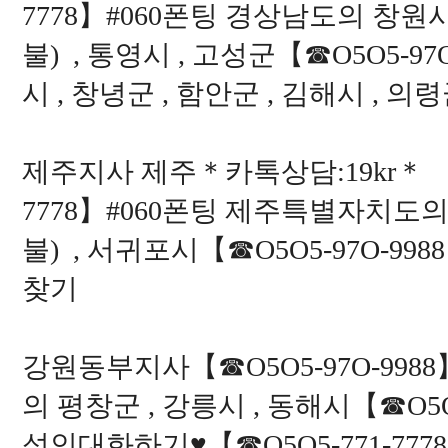
7778】#060폰팅 경상남도의 창원시 
불) , 통영시 , 고성군【☎O5O5-9
시 , 창녕군 , 함안군 , 김해시 , 
제주지사 제주＊카톡상담:19kr＊ 
7778】#060폰팅 제주특별자치도의 
불) , 서귀포시【☎O5O5-97O-
찾기
강원동부지사【☎O5O5-97O-99
의 평창군 , 강릉시 , 동해시【☎O5
성인대화하기♥【☎O5O5-771-777