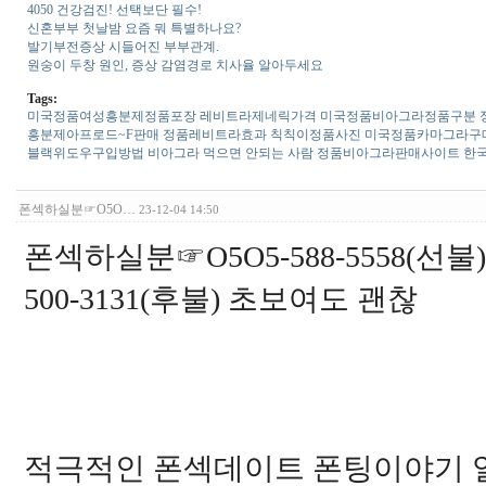
4050 건강검진! 선택보단 필수!
신혼부부 첫날밤 요즘 뭐 특별하나요?
발기부전증상 시들어진 부부관계.
원숭이 두창 원인, 증상 감염경로 치사율 알아두세요
Tags:
미국정품여성흥분제정품포장
레­비트라제네릭가격
미국정품비­아그라정품구분
흥분제아프로드~F판매
정품레­비트라효과
칙칙이정품사진
미국정품카마그라구
블랙위도우구입방법
비아그라 먹으면 안되는 사람
정품비­아그라판매사이트
한국
폰섹하실분☞O5O…
23-12-04 14:50
폰섹하실분☞O5O5-588-5558(선
500-3131(후불) 초보여도 괜찮
적극적인 폰섹데이트 폰팅이야기 얼