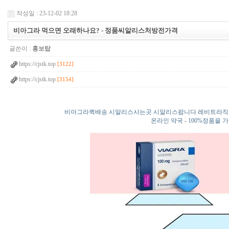
작성일 : 23-12-02 18:28
비아그라 먹으면 오래하나요? - 정품씨­알리스처방전가격
글쓴이 :
홍보탑
https://cjstk.top
[3122]
https://cjstk.top
[3154]
비아그라퀵배송 시알리스사는곳 시알리스팝니다 레비트라직
온라인 약국 - 100%정품