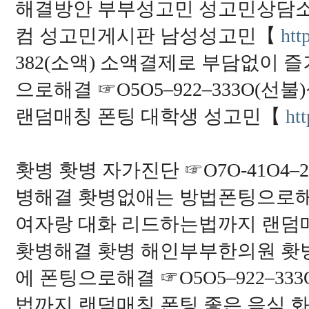
해결방안 부부성고민 성고민상담소
컴 성고민게시판 남성성고민【
htt
382(소액) 소액결제로 부담없이
으로해결 ☞O5O5–922–333O
랜덤매칭 폰팅 대학생 성고민【
htt
홧병 홧병 자가진단 ☞O7O-41O4
병해결 홧병없애는 방법폰팅으로해결 
여자랑 대화 리드하는법까지 랜덤
홧병해결 홧병 해인부부한의원 홧
에 폰팅으로해결 ☞O5O5–922–3
법까지 랜덤매칭 폰팅 좋은 음식 화병 