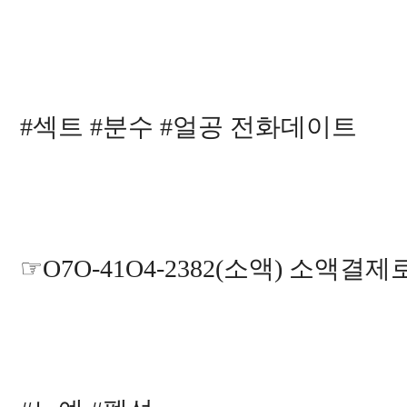
#섹트 #분수 #얼공 전화데이트
☞O7O-41O4-2382(소액) 소액