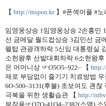
【
http://mspon.kr
】#폰섹어플 #노
임영웅상승 1임영웅상승 2손흥민 1
선 금메달 월드컵상승 3김민선 금
펠탑 관광객하락 5신임 대통령실 
소헌왕후 선발대회하락 6소헌왕후
은 어머니상 ☞O5O5–922– 【
http:
제로 부담없이 즐기기 치료방법 우
6O-500–3131(후불) 초보여도
극복을 위한 생활습관 【
http://mbv
부작용☞O7O-41O4–2382(소액