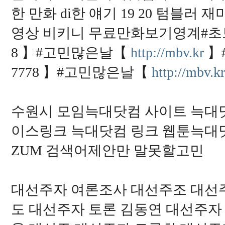
한 만화 di한 얘기 19 20 텀블러
영상 비키니 무료만화보기영계#초보#
8 】#고민많은날【
http://mbv.kr
】
7778 】#고민많은날【
http://mbv.kr
수원시 모임늑대닷컴 사이트 늑대닷컴 
이스링크 늑대닷컴 링크 웹툰늑대
ZUM 검색어제안만 말못할고민
대선주자 여론조사 대선주조 대선
도 대선주자 토론 김동연 대선주자