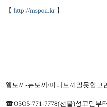
【
http://mspon.kr
】
웹토끼-뉴토끼/마나토끼말못할고
☎O5O5-771-7778(선불)성고민