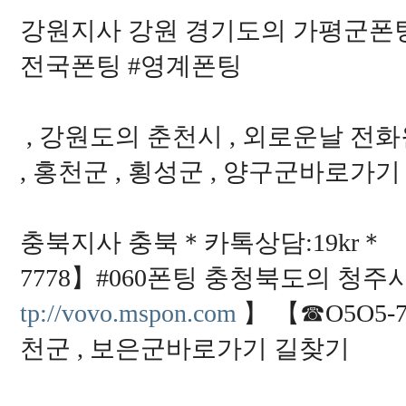
강원지사 강원 경기도의 가평군폰팅싼곳
전국폰팅 #영계폰팅
, 강원도의 춘천시 , 외로운날 전화원
, 홍천군 , 횡성군 , 양구군바로가
충북지사 충북＊카톡상담:19kr＊ 
7778】#060폰팅 충청북도의 청주시
tp://vovo.mspon.com
】 【☎O5O5-7
천군 , 보은군바로가기 길찾기