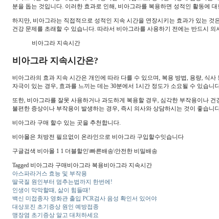
분을 돕는 것입니다. 이러한 효과로 인해, 비아그라를 복용하면 성적인 활동에 대
하지만, 비아그라는 직접적으로 성적인 지속 시간을 연장시키는 효과가 있는 것은
건강 문제를 초래할 수 있습니다. 따라서 비아그라를 사용하기 전에는 반드시 의
비아그라 지속시간
비아그라 지속시간은?
비아그라의 효과 지속 시간은 개인에 따라 다를 수 있으며, 복용 방법, 용량, 식
자극이 있는 경우, 효과를 느끼는 데는 30분에서 1시간 정도가 소요될 수 있습니다
또한, 비아그라를 잘못 사용하거나 과도하게 복용할 경우, 심각한 부작용이나 건
불편한 증상이나 부작용이 발생하는 경우, 즉시 의사와 상담하시는 것이 좋습니다
비아그라 구매 할수 있는 곳을 추천합니다.
비아몰은 처방전 필요없이 온라인으로 비아그라 구입할수잇습니다
구글검색 비아몰 1 1 더블할인\빠른배송\안전한 비밀배송
Tagged 비아그라 구매비아그라 복용비아그라 지속시간
아스파라거스 효능 및 부작용
딸국질 원인부터 멈추는법까지 한번에!
인생이 막막할때, 삶이 힘들때!
백신 미접종자 영화관 출입 PCR검사 음성 확인서 있어야
대상포진 초기증상 원인 예방접종
맹장염 초기증상 알고 대처하세요