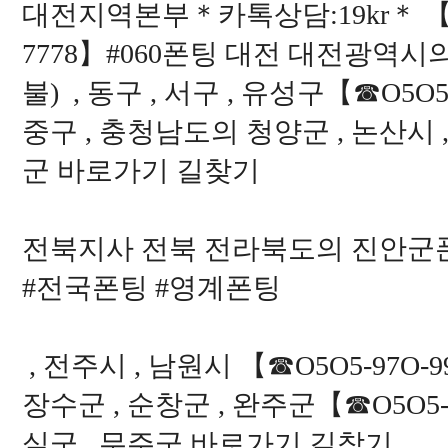
대전지역본부＊카톡상담:19kr＊ 
7778】#060폰팅 대전 대전광역시의
불) , 동구 , 서구 , 유성구【☎O5O
중구 , 충청남도의 청양군 , 논산시 ,
군 바로가기 길찾기
전북지사 전북 전라북도의 진안군폰팅
#전국폰팅 #영계폰팅
, 전주시 , 남원시 【☎O5O5-97O
장수군 , 순창군 , 완주군【☎O5O5
실군 , 무주군 바로가기 길찾기