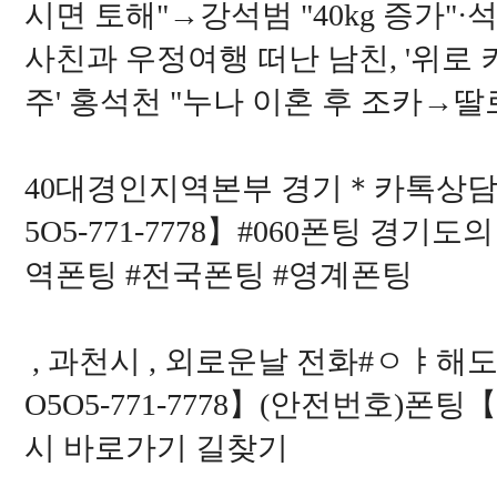
시면 토해"→강석범 "40kg 증가"·
사친과 우정여행 떠난 남친, '위로 
주' 홍석천 "누나 이혼 후 조카→딸로
40대경인지역본부 경기＊카톡상담:1
5O5-771-7778】#060폰팅 경기
역폰팅 #전국폰팅 #영계폰팅
, 과천시 , 외로운날 전화#ㅇㅑ해
O5O5-771-7778】(안전번호)폰팅【
시 바로가기 길찾기