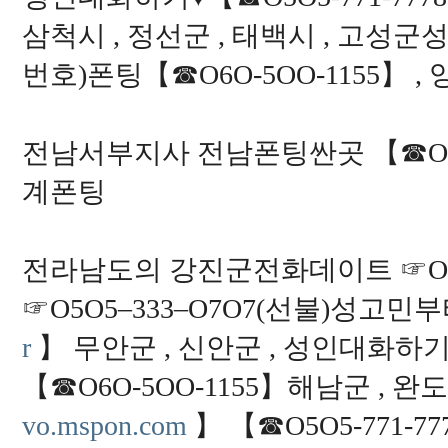
삼척시 , 정선군 , 태백시 , 고성군
번호)폰팅【☎O6O-5OO-1155】 
전남서부지사 전남폰팅싼곳 【☎O6O
계폰팅
전라남도의 강진군전화데이트 ☞O6O-
☞O5O5–333–O7O7(선불)성고
r
】 무안군 , 신안군 , 성인대화하기♥
【☎O6O-5OO-1155】해남군 , 완
vo.mspon.com
】 【☎O5O5-771-7