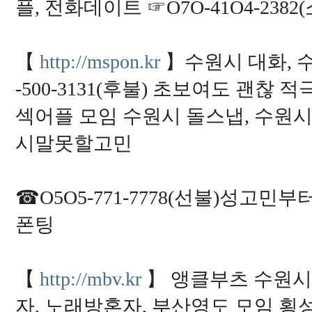
플, 전화데이트 ☞O7O-41O4-23
【
http://mspon.kr
】수원시 대화, 
-500-3131(후불) 초보여도 괜
섹어플 모임 수원시 돌스냅, 수원
시말못할고민
☎O5O5-771-7778(선불)성고
폰팅
【
http://mbv.kr
】 앵클부츠 수원
자, 노래방혼자, 부산영도 모임 횡성 