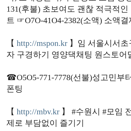
131(후불) 초보여도 괜찮 적극
트 ☞O7O-41O4-2382(소액) 
【
http://mspon.kr
】임 서울시서초
자 구경하기 영양댁채팅 원스토
☎O5O5-771-7778(선불)성고
폰팅
【
http://mbv.kr
】 #수원시 #모임 전
제로 부담없이 즐기기