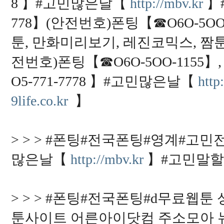
8 】#고민많은날【
http://mbv.kr
】
778】(안전번호)폰팅【☎O6O-5OO
툰, 만화미리보기, 레진코믹스, 짬툰
전번호)폰팅【☎O6O-5OO-1155
O5-771-7778 】#고민많은날【
http
9life.co.kr
】
> > > #폰팅#전국폰팅#영계#고민전
많은날【
http://mbv.kr
】#고민말할
> > > #폰팅#전국폰팅#d무료웹
툰사이트 어른아이닷컴 주소모아 