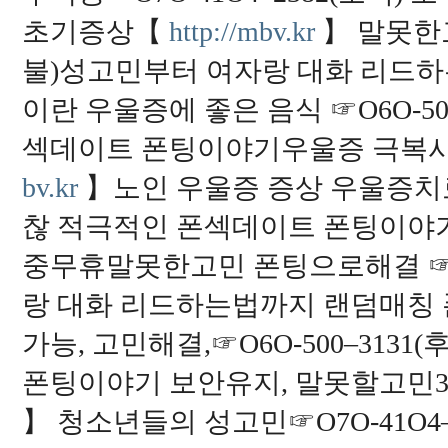
초기증상【
http://mbv.kr
】 말못한고
불)성고민부터 여자랑 대화 리드
이란 우울증에 좋은 음식 ☞O6O-50
섹데이트 폰팅이야기우울증 극복사
bv.kr
】노인 우울증 증상 우울증치료병
찮 적극적인 폰섹데이트 폰팅이야
중무휴말못한고민 폰팅으로해결 ☞O5
랑 대화 리드하는법까지 랜덤매칭 폰
가능, 고민해결,☞O6O-500–31
폰팅이야기 보안유지, 말못할고민
】 청소년들의 성고민☞O7O-41O4