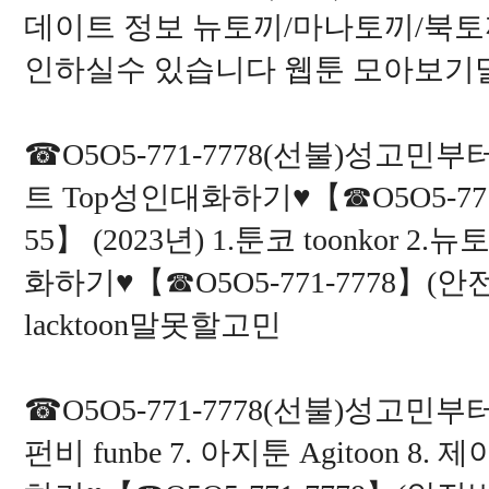
데이트 정보 뉴토끼/마나토끼/북토
인하실수 있습니다 웹툰 모아보
☎O5O5-771-7778(선불)성고민
트 Top성인대화하기♥【☎O5O5-771
55】 (2023년) 1.툰코 toonkor 2.
화하기♥【☎O5O5-771-7778】(안
lacktoon말못할고민
☎O5O5-771-7778(선불)성고민부
펀비 funbe 7. 아지툰 Agitoon 8