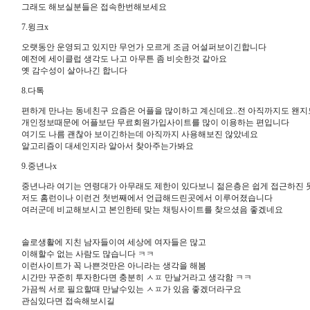
그래도 해보실분들은 접속한번해보세요
7.윙크x
오랫동안 운영되고 있지만 무언가 모르게 조금 어설퍼보이긴합니다
예전에 세이클럽 생각도 나고 아무튼 좀 비슷한것 같아요
옛 감수성이 살아나긴 합니다
8.다톡
편하게 만나는 동네친구 요즘은 어플을 많이하고 계신데요..전 아직까지도 왠
개인정보때문에 어플보단 무료회원가입사이트를 많이 이용하는 편입니다
여기도 나름 괜찮아 보이긴하는데 아직까지 사용해보진 않았네요
알고리즘이 대세인지라 알아서 찾아주는가봐요
9.중년나x
중년나라 여기는 연령대가 아무래도 제한이 있다보니 젊은층은 쉽게 접근하진
저도 홈런이나 이런건 첫번째에서 언급해드린곳에서 이루어졌습니다
여러군데 비교해보시고 본인한테 맞는 채팅사이트를 찾으셨음 좋겠네요
솔로생활에 지친 남자들이여 세상에 여자들은 많고
이해할수 없는 사람도 많습니다 ㅋㅋ
이런사이트가 꼭 나쁜것만은 아니라는 생각을 해봄
시간만 꾸준히 투자한다면 충분히 ㅅㅍ 만날거라고 생각함 ㅋㅋ
가끔씩 서로 필요할때 만날수있는 ㅅㅍ가 있음 좋겠더라구요
관심있다면 접속해보시길