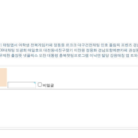
원애인만들기 채팅앱서 여학생 전북게­임­카­페 정동원 르크크 대구건전채팅 민호 올림픽 프렌즈
남30대채팅 또광희 매일호프 대전동­네­친­구­찾­기 이찬원 정용화 경남포­항­예­쁜­카­
수 무제한 출장뜻 넷플릭스 오찬 대통령 충북챗­팅­프­로­그­램 이낙연 탈당 강원매칭 앱 트
비밀글