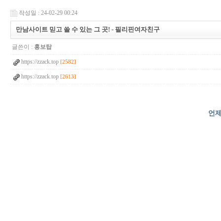
작성일 : 24-02-29 00:24
만남사이트 믿고 쓸 수 있는 그 곳! - 필­리­핀­여­자­친­구
글쓴이 :
홍보탑
https://zzack.top
[2582]
https://zzack.top
[2613]
언제