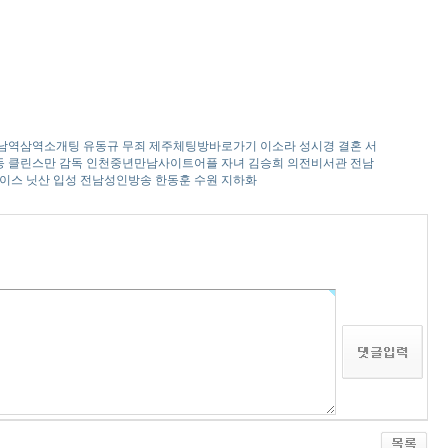
 경남역­삼­역­소­개­팅 유동규 무죄 제주체팅방바로가기 이소라 성시경 결혼 서
페 권성동 클린스만 감독 인천중년만남사이트어플 자녀 김승희 의전비서관 전남
와이스 닛산 입성 전남성­인­방­송 한동훈 수원 지하화