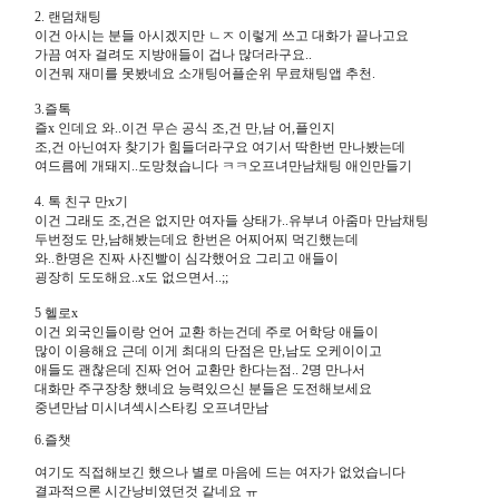
2. 랜덤채팅
이건 아시는 분들 아시겠지만 ㄴㅈ 이렇게 쓰고 대화가 끝나고요
가끔 여자 걸려도 지방애들이 겁나 많더라구요..
이건뭐 재미를 못봤네요 소개팅어플순위 무료채팅앱 추천.
3.즐톡
즐x 인데요 와..이건 무슨 공식 조,건 만,남 어,플인지
조,건 아닌여자 찾기가 힘들더라구요 여기서 딱한번 만나봤는데
여드름에 개돼지..도망쳤습니다 ㅋㅋ오프녀만남채팅 애인만들기
4. 톡 친구 만x기
이건 그래도 조,건은 없지만 여자들 상태가..유부녀 아줌마 만남채팅
두번정도 만,남해봤는데요 한번은 어찌어찌 먹긴했는데
와..한명은 진짜 사진빨이 심각했어요 그리고 애들이
굉장히 도도해요..x도 없으면서..;;
5 헬로x
이건 외국인들이랑 언어 교환 하는건데 주로 어학당 애들이
많이 이용해요 근데 이게 최대의 단점은 만,남도 오케이이고
애들도 괜찮은데 진짜 언어 교환만 한다는점.. 2명 만나서
대화만 주구장창 했네요 능력있으신 분들은 도전해보세요
중년만남 미시녀섹시스타킹 오프녀만남
6.즐챗
여기도 직접해보긴 했으나 별로 마음에 드는 여자가 없었습니다
결과적으론 시간낭비였던것 같네요 ㅠ