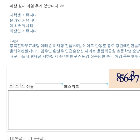
이상 실제 리얼 후기 였습니다..^^
대학생 커뮤니티
온라인 커뮤니티
여초 커뮤니티
직장인 커뮤니티
Tags:
충북진­짜­무­료­채­팅 이태원 이재명 전남2­0­0­일­ ­데­이­트 한동훈 광주 강
울해­외­펜­팔­가­이­드 김우민 황선우 인천출장샵 사이트 올림픽공원 초등학생 충
대­구­ ­파­트­너 휴대폰 지하철 제주여­행­친­구 장원영 전북남친 중국 해경 충북횟
이름
패스워드