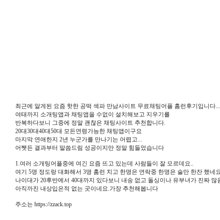
최근에 알게된 요즘 핫한 공떡 섹파 만남사이트 무료채팅어플 홈런후기입니다...
여태까지 소개팅앱과 채팅앱을 수없이 설치해보고 지우기를
반복하다보니 그중에 정말 괜찮은 채팅사이트 추천합니다.
20대30대40대50대 모든연령가능한 채팅앱이구요
마지막 연애한지 2년 누군가를 만나기는 어렵고...
어쨋든 결과부터 말씀드림 성공이지만 정말 힘들었습니다
1.여러 소개팅어플중에 여긴 요즘 뜨고 있는데 사람들이 잘 모르데요..
여기 5명 정도랑 대화해서 3명 홈런 치고 한명은 연락중 한명은 술만 한잔 했네
나이대가 20후반에서 40대까지 있다보니 내숭 없고 돌싱이나 유부녀가 진짜 많
아직까진 내상입은적 없는 곳이네요.가장 추천해봅니다
주소는 https://zzack.top