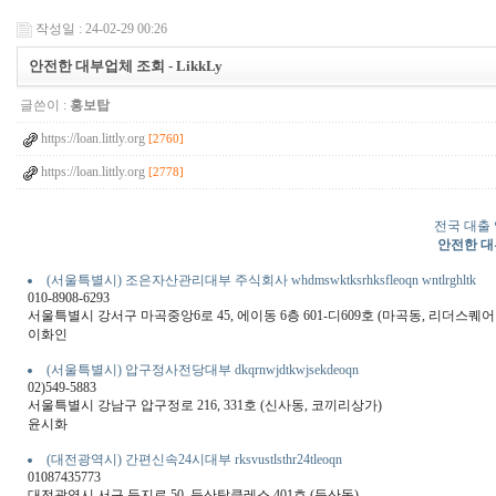
작성일 : 24-02-29 00:26
안전한 대부업체 조회 - LikkLy
글쓴이 :
홍보탑
https://loan.littly.org
[2760]
https://loan.littly.org
[2778]
전국 대출
안전한 대부
(서울특별시) 조은자산관리대부 주식회사 whdmswktksrhksfleoqn wntlrghltk
010-8908-6293
서울특별시 강서구 마곡중앙6로 45, 에이동 6층 601-디609호 (마곡동, 리더스퀘
이화인
(서울특별시) 압구정사전당대부 dkqrnwjdtkwjsekdeoqn
02)549-5883
서울특별시 강남구 압구정로 216, 331호 (신사동, 코끼리상가)
윤시화
(대전광역시) 간편신속24시대부 rksvustlsthr24tleoqn
01087435773
대전광역시 서구 둔지로 50, 둔산탑클레스 401호 (둔산동)