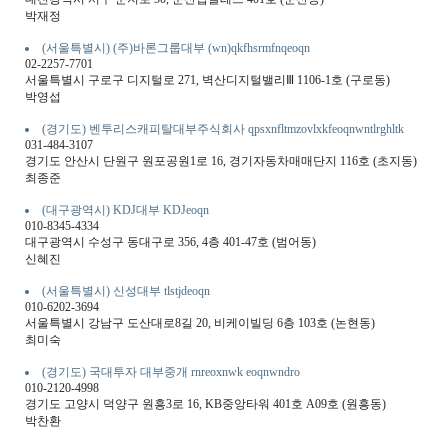
박재정
(서울특별시) (주)바론그룹대부 (wn)qkfhsrmfnqeoqn
02-2257-7701
서울특별시 구로구 디지털로 271, 벽산디지털밸리Ⅲ 1106-1호 (구로동)
박영섭
(경기도) 벤투리스캐피탈대부주식회사 qpsxnfltmzovlxkfeoqnwntlrghltk
031-484-3107
경기도 안산시 단원구 원포공원1로 16, 경기자동차매매단지 116호 (초지동)
최종준
(대구광역시) KDJ대부 KDJeoqn
010-8345-4334
대구광역시 수성구 동대구로 356, 4층 401-47호 (범어동)
신혜진
(서울특별시) 신성대부 tlstjdeoqn
010-6202-3694
서울특별시 강남구 도산대로8길 20, 비케이빌딩 6층 103호 (논현동)
최미숙
(경기도) 국대투자 대부중개 rnreoxnwk eoqnwndro
010-2120-4998
경기도 고양시 덕양구 원흥3로 16, KB중앙타워 401호 A09호 (원흥동)
박찬환