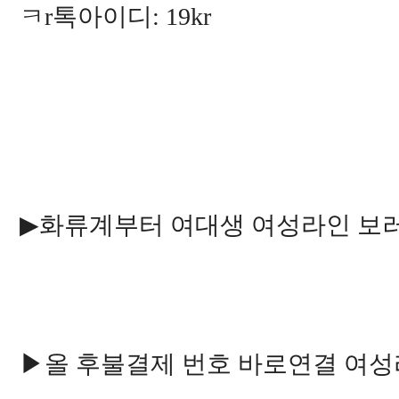
ㅋr톡아이디: 19kr
▶화류계부터 여대생 여성라인 
▶올 후불결제 번호 바로연결 여