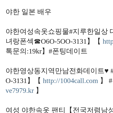
야한 일본 배우
야한여성속옷쇼핑물#지루한일상 대
녀랑폰섹☎O6O-5OO-3131】【
htt
톡문의:19kr】#폰팅데이트
야한영상동지역만남전화데이트♥ #
O-3131】【
http://1004call.com
】 
ve7979.kr
】
여성 야한속옷 팬티【전국저렴남성전용