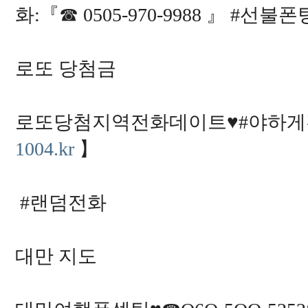
화:『☎ 0505-970-9988 』 #선불폰
로또 당첨금
로또당첨지역전화데이트♥#야하게전화:
1004.kr
】
#랜덤전화
대만 지도