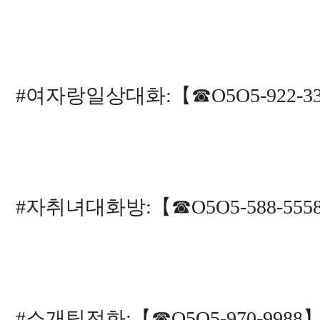
#여자랑일상대화:【☎O5O5-922-
#자취녀대화방:【☎O5O5-588-55
#소개팅전화:【☎O5O5-970-998