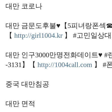
대만 코로나
대만 금문도후불♥【5피녀랑폰섹☎ 0505
【
http://girl1004.kr
】 #고민일상
대만 인구3000만명전화데이트♥ 
-3131】【
http://1004call.com
】 #
중국 대만침공
대만 면적