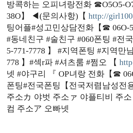
방콕하는 오피녀랑전화 ☎O5O5-O7O-
38O】 ◀(문의사항)【
http://girl10
팅어플#성고민상담전화【☎ 06O-50
#동네친구 #술친구 #060폰팅 #
5-771-7778 】​ #지역폰팅 #지역
778 】​#섹r파 #셔츠룸 #쩜오 【
http
넷 #야구리 『 OP녀랑 전화【☎ 06O-
폰팅#전국폰팅【전국저렴남성전용☎O7
주소カ 야벗 주소ァ 야플티비 주
컴 주소ア 오빠넷