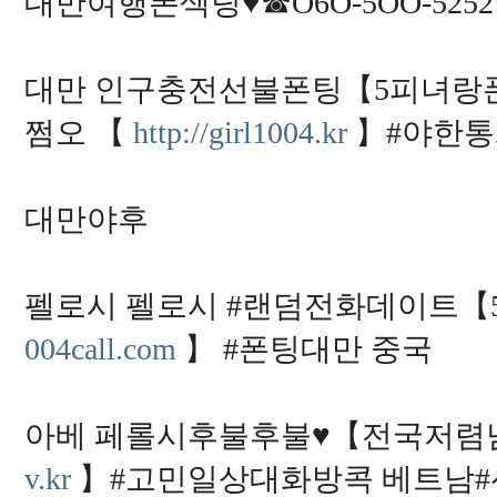
대만여행폰섹팅♥☎O6O-5OO-52
대만 인구충전선불폰팅【5피녀랑폰섹☎ 0
쩜오 【
http://girl1004.kr
】#야한통
대만야후
펠로시 펠로시 #랜덤전화데이트【5피
004call.com
】 #폰팅대만 중국
아베 페롤시후불후불♥【전국저렴남성
v.kr
】#고민일상대화방콕 베트남#