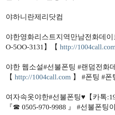
야하니란제리닷컴
야한영화리스트지역만남전화데이트
O-5OO-3131】【
http://1004call.co
야한 웹소설#선불폰팅 #랜덤전화데이
【
http://1004call.com
】 #폰팅 #
여자속옷야한#선불폰팅♥【카톡:19
『☎ 0505-970-9988 』 #선불