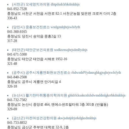
(서천군) 오세영치과의원 dhtpdudclrhkdmldnjs
041-952-7528
충청남도 서천군 서천읍 서천로 82-1 서천군농협 맞은편 크로커 다이 2층
336-43
(당진시) 중흥보건진료소 wndgmdqhrjswlsfyth
041-360-6165
충청남도 당진시 송악읍 중흥2길 13
317-28
(태안군) 태안군보건의료원 xodksrnsqhrjsdmlfydnjs
041-671-5300
충청남도 태안군 태안읍 서해로 1952-16
321-48
(공주시) 공주시계룡면화헌보건진료소 rhdwntlrPfydausghkgjsqhrjswlsfyth
041-840-2508
충청남도 공주시 계룡면 만가리길 4
326-18
(논산시) 활기찬마취통증의학과의원 ghkfrlcksakcnlxhdwmddmlgkrrhkdmldnjs
041-732-7582
충청남도 논산시 중앙로 464, 엔에스센트럴타워 3층 301호 (반월동)
329-69
(금산군) 마전여성건강한의원 akwjsdutjdrjsrkdgksdmldnjs
041-753-8852
충청남도 금산군 추부면 대학로 32-9, 2층