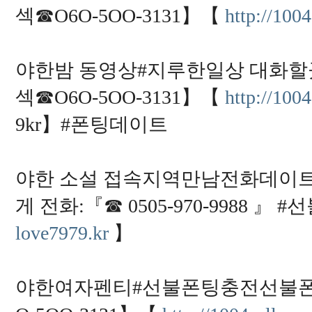
섹☎O6O-5OO-3131】【
http://100
야한밤 동영상#지루한일상 대화할
섹☎O6O-5OO-3131】【
http://100
9kr】#폰팅데이트
야한 소설 접속지역만남전화데이트
게 전화:『☎ 0505-970-9988
love7979.kr
】
야한여자펜티#선불폰팅충전선불폰