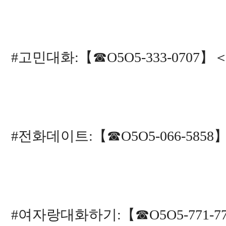
#고민대화:【☎O5O5-333-0707
#전화데이트:【☎O5O5-066-585
#여자랑대화하기:【☎O5O5-771-