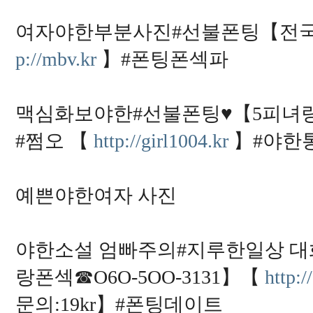
여자야한부분사진#선불폰팅【전국저렴
p://mbv.kr
】#폰팅폰섹파
맥심화보야한#선불폰팅♥【5피녀랑폰섹☎ 
#쩜오 【
http://girl1004.kr
】#야한통
예쁜야한여자 사진
야한소설 엄빠주의#지루한일상 대
랑폰섹☎O6O-5OO-3131】【
http:
문의:19kr】#폰팅데이트