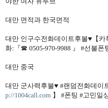
야한 여자 유투브
대만 면적과 한국면적
대만 인구수전화데이트후불♥【카톡
화:『☎ 0505-970-9988 』 
대만 중국
대만 군사력후불♥ #랜덤전화데이트【
p://1004call.com
】 #폰팅 #고민일