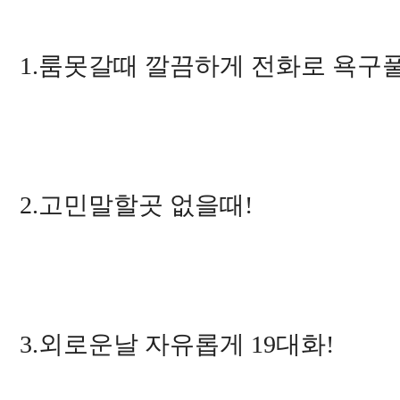
1.룸못갈때 깔끔하게 전화로 욕구풀
2.고민말할곳 없을때!
3.외로운날 자유롭게 19대화!