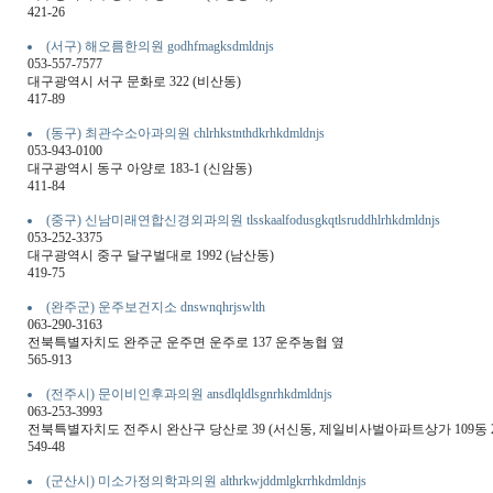
421-26
(서구) 해오름한의원 godhfmagksdmldnjs
053-557-7577
대구광역시 서구 문화로 322 (비산동)
417-89
(동구) 최관수소아과의원 chlrhkstnthdkrhkdmldnjs
053-943-0100
대구광역시 동구 아양로 183-1 (신암동)
411-84
(중구) 신남미래연합신경외과의원 tlsskaalfodusgkqtlsruddhlrhkdmldnjs
053-252-3375
대구광역시 중구 달구벌대로 1992 (남산동)
419-75
(완주군) 운주보건지소 dnswnqhrjswlth
063-290-3163
전북특별자치도 완주군 운주면 운주로 137 운주농협 옆
565-913
(전주시) 문이비인후과의원 ansdlqldlsgnrhkdmldnjs
063-253-3993
전북특별자치도 전주시 완산구 당산로 39 (서신동, 제일비사벌아파트상가 109동 
549-48
(군산시) 미소가정의학과의원 althrkwjddmlgkrrhkdmldnjs