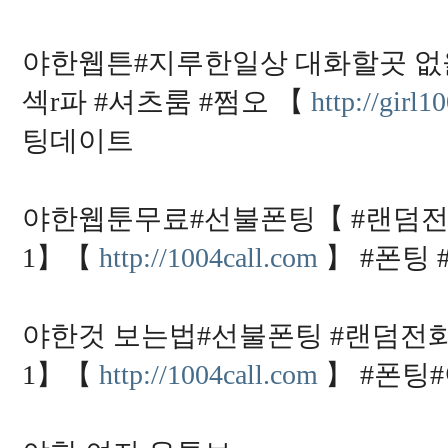
야한웹튼#지루한일상 대화할곳 없을때【
섹r파 #셔츠룸 #쩜오 【
http://girl1
팅데이트
야한웹툰무료#선불폰팅【 #랜덤전화
1】【
http://1004call.com
】 #폰팅
야한것 보는법#선불폰팅 #랜덤전화데
1】【
http://1004call.com
】 #폰팅#