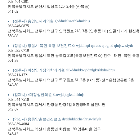
063-464-0301
전북특별자치도 군산시 칠성로 120, 2,4층 (산북동)
541-62
(전주시) 홍영민내과의원 ghddudalssorhkdmldnjs
063-246-0875
전북특별자치도 전주시 덕진구 안덕원로 218, 3층 (인후동1가) 안골사거리 한신
550-08
(정읍시) 정읍시 북면 복흥 보건진료소 wjddmqtl qnraus qhrgmd qhrjswlsfyth
063-535-0719
전북특별자치도 정읍시 북면 용북길 319 (복흥보건진료소) 전주 - 태인 -북면-
561-38
(전주시) 이상영가정의학과의원 dltkddudrkwjddmlgkrrhkdmldnjs
063-211-1721
전북특별자치도 전주시 덕진구 쪽구름로 61, 2층 (여의동) 전북은행맞은편 2층
548-50
(김제시) 8대정성한의원 8eowjdtjdgksdmldnjs
063-544-7510
전북특별자치도 김제시 만경읍 만경4길 6 만경터미널건너편
543-07
(익산시) 용동양촌보건진료소 dydehddidchsqhrjswlsfyth
063-859-4084
전북특별자치도 익산시 용동면 화왕로 190 양촌마을 입구
545-13