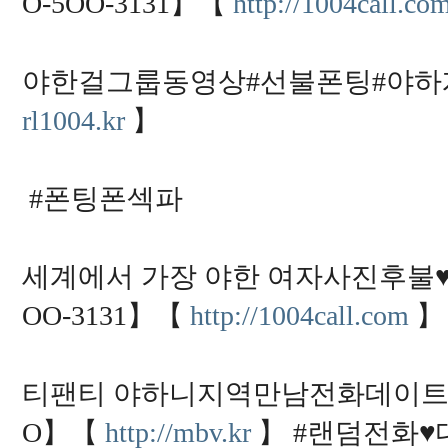
O-5OO-3131】【
http://1004call.co
야한걸그룹동영상#선불폰팅#야하게전화
rl1004.kr
】
#폰팅폰섹파
세계에서 가장 야한 여자사진후불♥
OO-3131】【
http://1004call.com
】
티팬티 야하니지역만남전화데이트♥【
O】【
http://mbv.kr
】 #랜덤전화