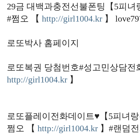
29금 대백과충전선불폰팅【5피녀랑폰섹☎
#쩜오 【
http://girl1004.kr
】 love7
로또박사 홈페이지
로또복권 당첨번호#성고민상담전화#야
http://girl1004.kr
】
로또플레이전화데이트♥【5피녀랑폰섹☎ 0
쩜오 【
http://girl1004.kr
】#랜덤전