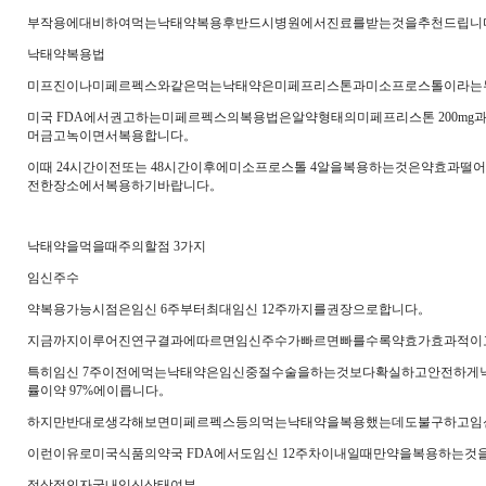
부작용에대비하여먹는낙태약복용후반드시병원에서진료를받는것을추천드립니
낙태약복용법
미프진이나미페르펙스와같은먹는낙태약은미페프리스톤과미소프로스톨이라는
미국 FDA에서권고하는미페르펙스의복용법은알약형태의미페프리스톤 200mg과물을
머금고녹이면서복용합니다。
이때 24시간이전또는 48시간이후에미소프로스톨 4알을복용하는것은약효과떨
전한장소에서복용하기바랍니다。
낙태약을먹을때주의할점 3가지
임신주수
약복용가능시점은임신 6주부터최대임신 12주까지를권장으로합니다。
지금까지이루어진연구결과에따르면임신주수가빠르면빠를수록약효가효과적이
특히임신 7주이전에먹는낙태약은임신중절수술을하는것보다확실하고안전하게
률이약 97%에이릅니다。
하지만반대로생각해보면미페르펙스등의먹는낙태약을복용했는데도불구하고임신
이런이유로미국식품의약국 FDA에서도임신 12주차이내일때만약을복용하는것
정상적인자궁내임신상태여부