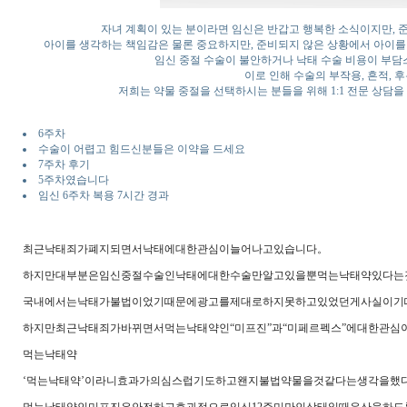
자녀 계획이 있는 분이라면 임신은 반갑고 행복한 소식이지만, 
아이를 생각하는 책임감은 물론 중요하지만, 준비되지 않은 상황에서 아이를
임신 중절 수술이 불안하거나 낙태 수술 비용이 부담
이로 인해 수술의 부작용, 흔적, 
저희는 약물 중절을 선택하시는 분들을 위해 1:1 전문 상담을
6주차
수술이 어렵고 힘드신분들은 이약을 드세요
7주차 후기
5주차였습니다
임신 6주차 복용 7시간 경과
최근낙태죄가폐지되면서낙태에대한관심이늘어나고있습니다。
하지만대부분은임신중절수술인낙태에대한수술만알고있을뿐먹는낙태약있다는
국내에서는낙태가불법이었기때문에광고를제대로하지못하고있었던게사실이기
하지만최근낙태죄가바뀌면서먹는낙태약인“미프진”과“미페르펙스”에대한관심
먹는낙태약
‘먹는낙태약’이라니효과가의심스럽기도하고왠지불법약물을것같다는생각을했