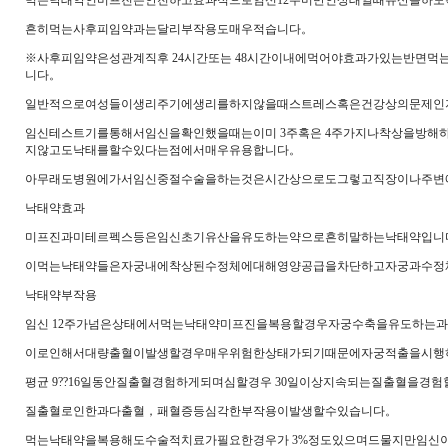
먹는낙태약인미프진은안전하고효과적으로임신12주미만인상태일때유산을하도
흔히먹는사후피임약과는달리부작용도매우적습니다。
※사후피임약은성관계직후 24시간또는 48시간이내에먹어야효과가있는반면
니다。
일반적으로여성들이생리주기에생리를하지않을때스트레스혹은건강상의문제인
임신테스트기를통해서임신을확인했을때는이미 3주혹은 4주가지나착상을방
지않고도낙태를할수있다는점에서매우유용합니다。
아무래도병원에가서임신중절수술을하는것은시간상으로도그렇고직장이나주변
낙태약효과
미프진과미테르펙스등은임신초기유산을유도하는약으로흔히말하는낙태약입니
이먹는낙태약들은자궁내에착상된수정체에대해영양공급을차단하고자궁과수정
낙태약부작용
임신 12주가넘은상태에서먹는낙태약미프진을복용할경우자궁수축을유도하는
이로인해서대량출혈이발생할경우매우위험한상태가되기때문에자궁적출을시행
평균 9??16일동안질출혈경험하게되며심할경우 30일이상지속되는질출혈을경
질출혈로인한과다출혈，패혈증등심각한부작용이발생할수있습니다。
먹는낙태약을복용해도수술적치료가필요한경우가 3%정도있으며드물지만임신