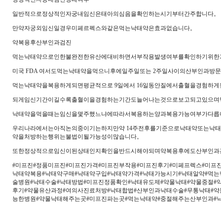
일반적으로정상적인자궁내임신은태아의심음을확인하는시기부터간주합니다。
만약자궁외임신일경우미페르펙스와같은먹는낙태약은효과없습니다。
약복용후산부인과검진
먹는낙태약으로인한불완전한유산에대비하면서부작용발생여부를확인하기위한
미국 FDA 여서도먹는낙태약을먹으니후에일주일또는 2주일사이의산부인과방
먹는낙태약을복용하게되면평균적으로 9일에서 16일동안질에서출혈을경험하게
되게임신기간이길수록출혈이을경험하는기간도늘어나는것으로보고되고있으며먹
낙태약을먹을때는임신을몇주했느냐에따라서복용하는양과복용가능여부가다릅
우리나라에서는아직논의중이기는하지만약 14주전후를기준으로낙태약또는낙
약을처방하는행위는불법이될가능성이많습니다。
또한정상적으로임신이된상태인지확인을반드시해야되며약복용후에도산부인과
#미프진#정품미프진#미프진가격#미프진부작용#미프진후기#미페프렉스#미프
낙태약복용#낙태약구매#낙태약구입#낙태약가격#낙태가능시기#낙태알약#먹는
술병원#낙태수술#낙태방법#미프진정품확인#낙태유도제#약물낙태#약물중절#
후기#약물유산과정#여의사진료처방#낙태합법#산부인과낙태수술#무통낙태#
능한병원#약물낙태해주는곳#미프진파는곳#먹는낙태약#중절해주는산부인과#