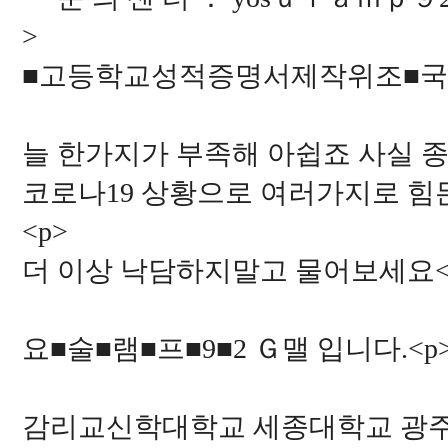
>
■고등학교성적증명서제작위조■국
늘 한가지가 부족해 아쉽죠 사실 종
코로나19 상황으로 여러가지로 힘
<p>
더 이상 낙담하지말고 물어보세요<p
요■술■램■프■9■2 Ｇ맬 입니다.<p>
감리교신학대학교 세종대학교 광