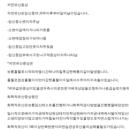
자연유산증상
자연유산은임신중약 20주이후부터일어날수있습니다。
-임신중소변이자주남
-소변이갈색이거나피가흐름
-소변에점점피가섞여나옴
-임신중입고있던옷이자주젖음
-임신중임부에서구토나구역증상이자주나타남
*자연유산증상은
보통출혈로시작되며몇시간뒤나며칠후강한복통이같이발생합니다。
출혈은점성출혈이지만더강한출혈이수일에서수주까지지속될수있습니다。
?위와같은증상이있을경우즉시의료전문가에게상담을요청하거나응급실로이동
화학적유산증상원인
화학적유산은보통임신테스트를진행하거나화학적검사방법을진행했을때양성반
일시적으로배아가자궁에착상된상태지만착상된배아가자궁내벽에서떨어져임신
소생리양보다많고생리가며칠늦어진다착각할수있을정도로자연스럽게지나가는
화학적유산이 3회이상반복된분이라면습관성유산을의심해볼필요가있습니다。