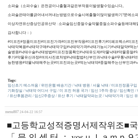
소파술（소파수술）은천공이나출혈과같은부작용이발생할수있습니다。
소파술은태아를긁어내서꺼내는방법으로수술시에출혈이많이발생하기?문에소
이상자연유산증상인공유산약 : 소파술임신중절수술약물중절소파수술등에대해
감사합니다：）
#미프진#정품미프진#미프진가격#미프진부작용#미프진후기#미페프렉스#미프
낙태약복용#낙태약구매#낙태약구입#낙태약가격#낙태가능시기#낙태알약#먹는
술병원#낙태수술#낙태방법#미프진정품확인#낙태유도제#약물낙태#약물중절#
후기#약물유산과정#여의사진료처방#낙태합법#산부인과낙태수술#무통낙태#
능한병원#약물낙태해주는곳#미프진파는곳#먹는낙태약#중절해주는산부인과#
Tags:
임신초기 메스꺼움 / 위민온웹 배송기간 / 낙태 병원 / 서울 낙태 / 미프진정품구입 /
기화장실 / 낙태약 어디서 구입 / 미 프진 허용 국가 / 임신 1주차 증상 / 임신확인 /
/ 유산후몸관리 / 임신2주증상 / 유산 후기 / 낙태알약파는곳 / 낙태약가격 / 임신 유
menu807
24-04-22 16:57
■고등학교성적증명서제작위조■국
「 문 의 센 터 ： yosｕｌａｍｐ９2