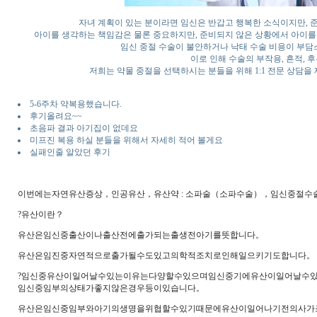
자녀 계획이 있는 분이라면 임신은 반갑고 행복한 소식이지만, 
아이를 생각하는 책임감은 물론 중요하지만, 준비되지 않은 상황에서 아이를
임신 중절 수술이 불안하거나 낙태 수술 비용이 부담
이로 인해 수술의 부작용, 흔적, 
저희는 약물 중절을 선택하시는 분들을 위해 1:1 전문 상담을
5-6주차 약복용했습니다.
후기올려요~~
초음파 결과 아기집이 없데요
미프진 복용 하실 분들을 위해서 자세히 적어 볼게요
실패인줄 알았던 후기
이번에는자연유산증상，인공유산，유산약 : 소파술（소파수술），임신중절
?유산이란？
유산은임신중출산이나출산전에출가되는출생전아기를뜻합니다。
유산은임진중자연적으로출가될수도있고의학적조치로인해일으키기도합니다。
?임신중유산이일어날수있는이유는다양할수있으며임신중기에유산이일어날수
임신중임부의상태가좋지않은경우등이있습니다。
유산은임신중임부와아기의생명을위협할수있기때문에유산이일어나기전의사가