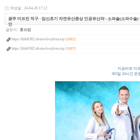
작성일 : 24-04-20 17:12
광주 미­프진 직구 - 임신초기 자연유산증상 인공유산약 : 소파술(소파수술
인
글쓴이 :
홍보탑
https://khb8382.alvmwlswjdvna.top
[1802]
https://khb8382.alvmwlswjdvna.top
[1807]
지금바로 미프
365일 24시간