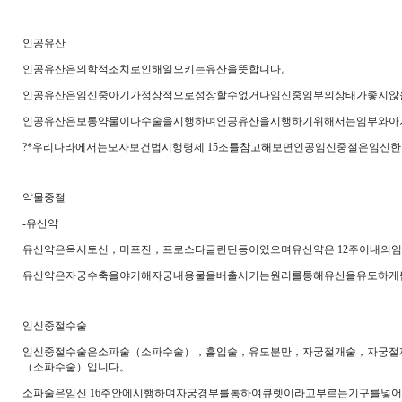
인공유산
인공유산은의학적조치로인해일으키는유산을뜻합니다。
인공유산은임신중아기가정상적으로성장할수없거나임신중임부의상태가좋지않
인공유산은보통약물이나수술을시행하며인공유산을시행하기위해서는임부와아
?*우리나라에서는모자보건법시행령제 15조를참고해보면인공임신중절은임신
약물중절
-유산약
유산약은옥시토신，미프진，프로스타글란딘등이있으며유산약은 12주이내의
유산약은자궁수축을야기해자궁내용물을배출시키는원리를통해유산을유도하게
임신중절수술
임신중절수술은소파술（소파수술），흡입술，유도분만，자궁절개술，자궁절
（소파수술）입니다。
소파술은임신 16주안에시행하며자궁경부를통하여큐렛이라고부르는기구를넣