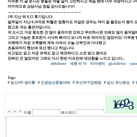
아무튼 이 글 보시는 분들은 약을 살지 고민하시고 계실 텐데 너무 걱정마시고 
마지막으로 상담사님 정말 감사드립니다!!
ㅡㅡㅡㅡㅡㅡㅡㅡㅡㅡㅡㅡㅡㅡㅡㅡㅡㅡㅡㅡ
2주 지난 뒤 8.25 후기입니다
일주일이 지난 8.18자로 하혈은 멈췄어요 저같은 경우는 약이 잘 들었는지 뭔지
참고로 저는 흡연자입니다..
약 드시고 가장 중요한 건 많이 움직이면 안되고 무리하시면 안돼요 많이 움직
그리고 가슴은 호르몬이 서서히 빠지다 보니까 바로 작아지진 않았어요! 이부분 
아랫배가 자궁 수축땜에 계속 아파서 오늘 산부인과 다녀왔고
초음파까지 했는데 유산 됐다고 하십니다.
피고임도 없고 자궁 유착도 없고 깨끗하다고 소견 받고 왔어요
진짜인 건 알았지만 그래도 다시 한번 미프진에 대단함을 느끼고 갑니다...
althdirrnr
세종 비 아
비아센터
gkskdirrnr
yan
Tags:
#
임신4주 생리통
#
인공임신중절낙태
#
유산약구입방법
#
임신 유산증상
#
이름
패스워드