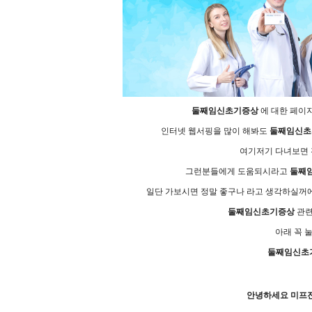
둘째임신초기증상
에 대한 페이
인터넷 웹서핑을 많이 해봐도
둘째임신초
여기저기 다녀보면 전
그런분들에게 도움되시라고
둘째
일단 가보시면 정말 좋구나 라고 생각하실꺼에
둘째임신초기증상
관련
아래 꼭 
둘째임신초
안녕하세요 미프진