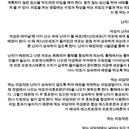
계획하지 않은 임신을 막으려면 피임을 해야 한다. 원치 않는 임신을 하여 낙태
게 될 수 있다. 피임을 하는 방법에는 수정과 착상을 막는 피임도구들과 먹는 피
이 중 먹는 
난자
여성이 난자
여성은 태어날 때 이미 난소 속에 난자가 될 세포(제1난모세포)가 여포에 싸여
배란이 된다. 이 때 제1난모세포가 들어있던 여포는 점점 커져 성숙하게 되는데 
른 난자가 성숙하지 않도록 한다. 난자가 배란되면 나팔관을 통해 수
난자가 배란되고 나면 여포는 퇴화되어 황체를 형성하게 되는데, 황체에서는 황
만들어 놓는다. 프로게스테론이 나오면 자궁벽은 두꺼워져 수정란을 기다리는데,
게 되면 프로게스테론의 수치가 급격히 줄어들면서 준비했던 자궁벽 세포들이 탈락
다시 여포가 성숙하여 배란을 하도록 하는
먹는 피임약
먹는 피임약은 난자가 성숙되지 않도록 하여 배란을 억제하는 피임방법이다. 여
체 전엽에서 나오는 여포자극호르몬(FSH)을 나오지 못하도록 한다. 황체에서 
다. 그렇기 때문에 이 두 호르몬이 있으면 여포가 성숙하지 못해 난자가 형성되
만나 수정되는 일이 없게 된다. 먹는 피임약은 이 두 호르몬을 합성하여 사용한
피임 효과가 높아지기 때문에 먹는 피임약의 주성분은 합성 에스트로겐과 프로게스
가 체내의 에스트로겐과 프로게스테론의 수
먹는 피임약은
먹는 피임약에는 날마다 잊지 않