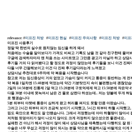
relevance: #
미프진 처방
#
미프진 현실
#
미프진 주의사항
#
미프진 처방
#
미프
미프진 사용후기
정말 딱 한번의 실수로 원치않는 임신을 하게 돼서
처음에는 수술을 알아보다가 가격도 비싸고 기록도 남을 것 같아 친구한테 물어
구글에 검색하자마자 맨 처음 쓰는 사이트였고 그만큼 광고가 아닐까 하고 상담사
후기들 거의 다 읽어봤다고 할 정도로 걱정이 많았는데 후기들을 보니 이건 진
다들 너무 간절해보이고 이건 다 진짜 후기같다라는게 느껴졌고
상담사님 추천대로 6주차에 약 복용을 시작했습니다
참고로 저는 임신증상이 거의 없었고 가슴이 많이 커지고 통증이 동반하는 게 
약 복용 1일차엔 15:40분에 먹었는데 약간 기분탓인지 속이 불편했는데 괜찮았
2일차 14:50분에 진통제 2알 먹고 15:20분에 구토억제제 먹고 15:50분에 작은
다들 30분 이내에 못녹여서 남은 건 물로 삼켰다 하셨는데.. 저는 양볼에 두개 혀
로 행궜습니다
5분 뒤부터 아랫배 통증이 심하게 왔고 허리를 펴지도 못할 만큼 아팠습니다..
그러고 2시간 뒤부터 피가 조금씩 보이기 시작했고, 5시간 뒤부터 하혈 시작했고
낌도 육안으로 확인도 잘 안됐습니다. 그래서 걱정했는데 아마 하혈량이 많아서 잘
저처럼 핏덩어리가 많이 나오지 않아도 크게 걱정하지 않으셨으면 좋겠네요..
실패한 건 아닌가 해서 걱정이 많이 돼서 상담사님을 재촉했는데 다행히도 잘 된 
수술은 너무 무섭고 걱정이 많이 되시는 분들 약으로 해결하시길 바랄게요 이게 제