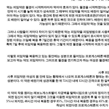
먹는 피임약은 월경이 시작하자마자 먹어야 효과가 있다. 월경을 시작하였다는 
만약 이 시기를 놓쳐 여포가 성숙되면 그 때부터 피임약을 먹어도 배란이 일어날
어야 하는 단점이 있다. 먹는 중간에 한번 빠지게 되면 여포자극호르몬(FSH)이 
도 배란이 일어날 수 있다. 물론 하루 정도 빠진 것으로 인하여 100% 배란이 
가능성이 높기 때문이다. 그래서 피임약 먹는 것을 잊었
그러나 사람들이 저마다 차이가 있기 때문에 먹는 피임약을 피임방법으로 사용하
그래서 먹는 피임약에는 날마다 잊지 않고 먹을 수 있도록 요일이 표시되어 있다. 
장된 이유는 21일째 복용 후 7일간은 휴약 기간이기 때문이다. 복용을 멈추게 
확히 7일 후에 피임약을 복용하면 된다. 그렇게 되면 월경을 시작하여 여포가 
이렇듯 피임약을 복용하고 있는 동안에는 성분으로 들어있는 프로게스테론 때문에
보고자 먹는 약도 피임약이다. 그러므로 월경을 연기하고자 하는 여성은 월경예정
사후 피
사후 피임약은 여성의 몸 안에 있는 황체에서 나오며 프로게스테론과 형태는 유사하나 기
성분이다. 이 약은 배란기에 성관계를 한 뒤 72시간 내에 12시간 간격으로 한 
이 있어야
이 약의 작용 원리는 레보노게스트렐이 자궁벽을 탈락시킴으로 난자와 정자가 만
되면 임신이 되지 않기 때문에 그것을 이용한 피임약으로 성관계 후 될 수 있으면
5%나 되지만, 48시간 이내 복용한 경우 85%, 72시간 이내 복용한 경우는 6
착상이 되었다면 프로게스테론의 수치가 