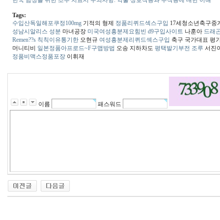
한국 남성을 위한 조루 치료시 주의사항: 약물 상호작용과 부작용에 대한 이해
Tags:
수입산독일해포쿠정100mg
기적의 형제
정품리퀴드섹스구입
17세청소년축구중
성남시알리스 성분
마녀공장
미국여성흥분제요힘빈 d9구입사이트
나훈아
드래곤
Remen??s 칙칙이유통기한
오현규
여성흥분제리퀴드섹스구입
축구 국가대표 평
머니티비
일본정품아프로드~F구맵방법
오송 지하차도
평택발기부전 조루
서진
정품비맥스정품포장
이휘재
이름
패스워드