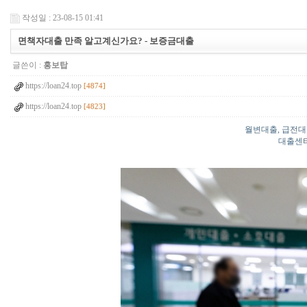
작성일 : 23-08-15 01:41
면책자대출 만족 알고계신가요? - 보증금대출
글쓴이 :
홍보탑
https://loan24.top
[4874]
https://loan24.top
[4823]
월변대출, 급전대
대출센터 : 