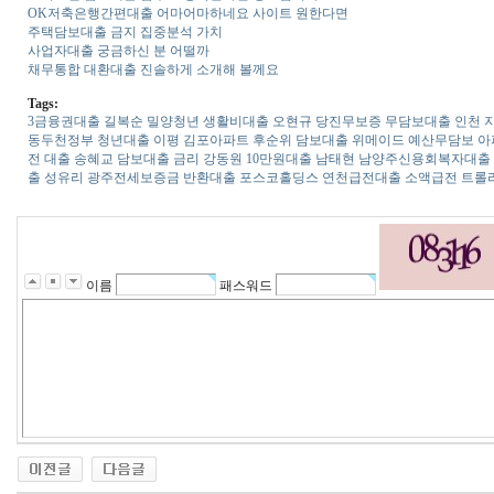
OK저축은행간편대출 어마어마하네요 사이트 원한다면
주택담보대출 금지 집중분석 가치
사업자대출 궁금하신 분 어떨까
채무통합 대환대출 진솔하게 소개해 볼께요
Tags:
3금융권대출
길복순
밀양청년 생활비대출
오현규
당진무보증 무담보대출
인천 
동두천정부 청년대출
이평
김포아파트 후순위 담보대출
위메이드
예산무담보 아
전 대출
송혜교
담보대출 금리
강동원
10만원대출
남태현
남양주신용회복자대출
출
성유리
광주전세보증금 반환대출
포스코홀딩스
연천급전대출 소액급전
트롤
이름
패스워드