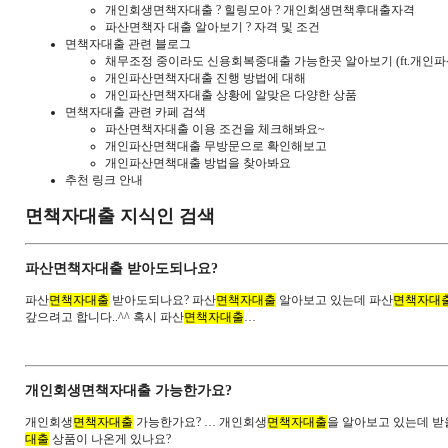
개인회생면책자대출 ? 힐링모아 ? 개인회생면책후대출자격
파산면책자 대출 알아보기 ? 자격 및 조건
면책자대출 관련 블로그
채무조정 중이라도 신용회복중대출 가능한곳 알아보기 (ft.개인
개인파산면책자대출 진행 방법에 대해
개인파산면책자대출 상황에 알맞은 다양한 상품
면책자대출 관련 카페 검색
파산면책자대출 이용 조건을 체크해봐요~
개인파산면책대출 무방문으로 확인해보고
개인파산면책대출 방법을 찾아봐요
추천 링크 안내
면책자대출 지식인 검색
파산면책자대출 받아도되나요?
파산
면책자대출
받아도되나요? 파산
면책자대출
알아보고 있는데 파산
면책자대
갚으려고 합니다..^^ 혹시 파산
면책자대출
…
개인회생면책자대출 가능한가요?
개인회생
면책자대출
가능한가요? … 개인회생
면책자대출
을 알아보고 있는데 받
대출
상품이 나온게 있나요?