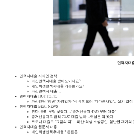
면책자대출
면책자대출 지식인 검색
파산면책자대출 받아도되나요?
개인회생면책자대출 가능한가요?
파산면책자 대출…
면책자대출 HOT TOPIC
파산했던 ‘청년’ 자영업자 "식비 얻으러 ‘다다름사업’…삶의 열정
면책자대출 BEST NEWS
핀다, 금리 부담 낮췄다…“중저신용자 4%대부터 대출”
중저신용자도 금리 7%로 대출 받아…햇살론 덕 봤다
코로나 대출도 ‘그림의 떡’ …파산·회생 소상공인, 험난한 재기의 
면책자대출 웹문서 내용
개인회생면책후대출 ? 든든론