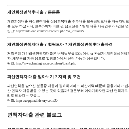
개인회생면책후대출 ? 든든론
개인회생대출 파산면책대출 신용회복대출 주부대출 보증금담보대출 자동차담보대출
를 모두 하셨거나, 일부(5회차 미만)만 남으신분 * 현재 대출 사용건수가 4건을 
링크: http://dndnloan.com/bbs/content.php?co_id=loan5
개인회생면책자대출 ? 힐링모아 ? 개인회생면책후대출자격
저축은행 개인회생면책자대출은 변제납부율 95% 이상 or 완납자! 개인회생면책
환, 채무통합 자금 용도로 힐링모아에서 신청 가능한 상품입니다.
링크: http://www.healing-moa.com/loan/loan4.php
파산면책자 대출 알아보기 ? 자격 및 조건
파산면책을 받으신 분들중 대출이 필요하더라도 파산이력 때문에 금융거래가 쉽지 
산 면책자 대출받을 수 있는 곳이 있을까? 결론부터 이야기하자면 파산 면책자도 
리도 비싸다는 것을…
링크: https://alqqmadl.tistory.com/35
면책자대출 관련 블로그