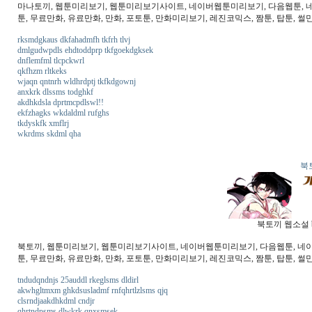
마나토끼, 웹툰미리보기, 웹툰미리보기사이트, 네이버웹툰미리보기, 다음웹툰, 네이버
툰, 무료만화, 유료만화, 만화, 포토툰, 만화미리보기, 레진코믹스, 짬툰, 탑툰, 썰
rksmdgkaus dkfahadmfh tkfrh tlvj
dmlgudwpdls ehdtoddprp tkfgoekdgksek
dnflemfml tlcpckwrl
qkfhzm rltkeks
wjaqn qntnrh wldhrdptj tkfkdgownj
anxkrk dlssms todghkf
akdhkdsla dprtmcpdlswl!!
ekfzhagks wkdaldml rufghs
tkdyskfk xmflrj
wkrdms skdml qha
북
북토끼 웹소설 b
북토끼, 웹툰미리보기, 웹툰미리보기사이트, 네이버웹툰미리보기, 다음웹툰, 네이버웹
툰, 무료만화, 유료만화, 만화, 포토툰, 만화미리보기, 레진코믹스, 짬툰, 탑툰, 썰만
tndudqndnjs 25auddl rkeglsms dldirl
akwhgltmxm ghkdsusladmf rnfqhrtlzlsms qjq
clsrndjaakdhkdml cndjr
qhrtndpsms dlwkrk qnxsmsek