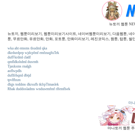
뉴토끼 웹툰 NE
뉴토끼, 웹툰미리보기, 웹툰미리보기사이트, 네이버웹툰미리보기, 다음웹툰, 네이버웹
툰, 무료만화, 유료만화, 만화, 포토툰, 만화미리보기, 레진코믹스, 짬툰, 탑툰, 썰만
wka aht emsms tlsudml qka
dkrdurdprp wjdcpfmf emfzuqjfuTek
dufFkrdml clatlf
qmfldkshdml dusrnth
Tjaxksms rnalgh
aoflwpdls
duflfrhqml dbtjd
tpvlfhxm
dlqjs toddms dkrsufh tkfrpTtmaslek
Rhak duddosladms wndusemfmf rlfemflsek
마나
마나토끼 웹툰 주소