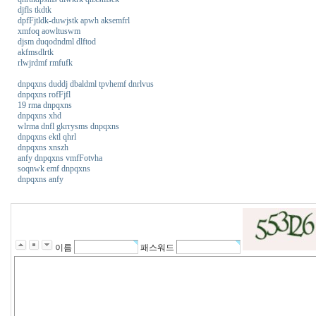
djfls tkdtk
dpfFjtldk-duwjstk apwh aksemfrl
xmfoq aowltuswm
djsm duqodndml dlftod
akfmsdlrtk
rlwjrdmf rmfufk
dnpqxns duddj dbaldml tpvhemf dnrlvus
dnpqxns rofFjfl
19 rma dnpqxns
dnpqxns xhd
wlrma dnfl gkrrysms dnpqxns
dnpqxns ektl qhrl
dnpqxns xnszh
anfy dnpqxns vmfFotvha
soqnwk emf dnpqxns
dnpqxns anfy
미
소
약
국
미
이름
패스워드
프
진
2
4
P
a
r