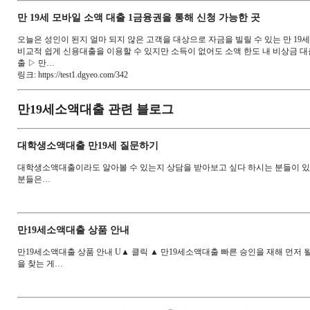
만 19세 모바일 소액 대출 1금융권을 통해 신청 가능한 곳
오늘은 성인이 된지 얼마 되지 않은 고객을 대상으로 자금을 빌릴 수 있는 만 1
비교적 쉽게 신용대출을 이용할 수 있지만 소득이 없어도 소액 한도 내 비상금 대출
출 ▷ 만…
링크: https://test1.dgyeo.com/342
만19세소액대출 관련 블로그
대학생소액대출 만19세 질문하기
대학생소액대출이라도 알아볼 수 있는지 상담을 받아보고 싶다 하시는 분들이 있
분들은…
만19세소액대출 상품 안내
만19세소액대출 상품 안내 U▲ 클릭 ▲ 만19세소액대출 빠른 승인을 재해 먼저
을 찾는 게…