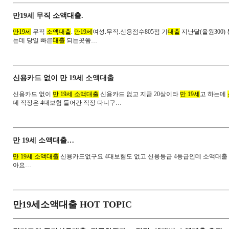
만19세 무직 소액대출.
만19세
무직
소액대출
.
만19세
여성.무직.신용점수805점 기
대출
지난달(올원300)
는데 당일 빠른
대출
되는곳쫌…
신용카드 없이 만 19세 소액대출
신용카드 없이
만 19세 소액대출
신용카드 없고 지금 20살이라
만 19세
고 하는데
데 직장은 4대보험 들어간 직장 다니구…
만 19세 소액대출…
만 19세 소액대출
신용카드없구요 4대보험도 없고 신용등급 4등급인데 소액대출 
아요…
만19세소액대출 HOT TOPIC