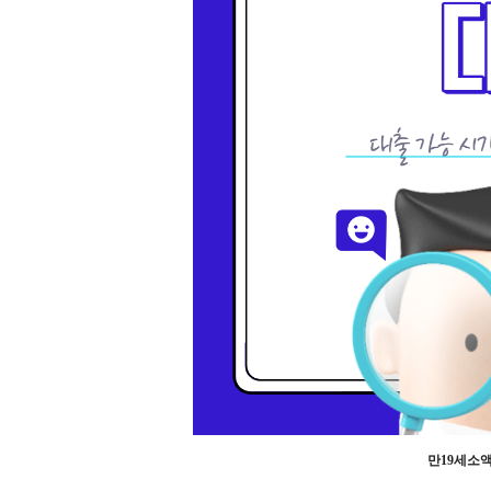
만19세소액