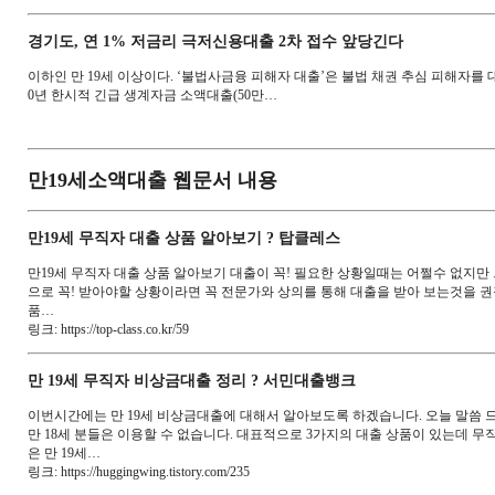
경기도, 연 1% 저금리 극저신용대출 2차 접수 앞당긴다
이하인 만 19세 이상이다. ‘불법사금융 피해자 대출’은 불법 채권 추심 피해자를 대
0년 한시적 긴급 생계자금 소액대출(50만…
만19세소액대출 웹문서 내용
만19세 무직자 대출 상품 알아보기 ? 탑클레스
만19세 무직자 대출 상품 알아보기 대출이 꼭! 필요한 상황일때는 어쩔수 없지만
으로 꼭! 받아야할 상황이라면 꼭 전문가와 상의를 통해 대출을 받아 보는것을 권장해 
품…
링크: https://top-class.co.kr/59
만 19세 무직자 비상금대출 정리 ? 서민대출뱅크
이번시간에는 만 19세 비상금대출에 대해서 알아보도록 하겠습니다. 오늘 말씀 드리
만 18세 분들은 이용할 수 없습니다. 대표적으로 3가지의 대출 상품이 있는데 
은 만 19세…
링크: https://huggingwing.tistory.com/235