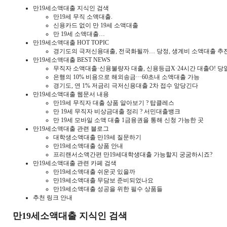
만19세소액대출 지식인 검색
만19세 무직 소액대출.
신용카드 없이 만 19세 소액대출
만 19세 소액대출…
만19세소액대출 HOT TOPIC
경기도의 극저신용대출, 전국화될까… 당정, 생계비 소액대출 추
만19세소액대출 BEST NEWS
무직자 소액대출·신용불량자 대출, 신용등급X·24시간 대출O! 당일
은행의 10% 비용으로 해외송금···60초내 소액대출 가능
경기도, 연 1% 저금리 극저신용대출 2차 접수 앞당긴다
만19세소액대출 웹문서 내용
만19세 무직자 대출 상품 알아보기 ? 탑클레스
만 19세 무직자 비상금대출 정리 ? 서민대출뱅크
만 19세 모바일 소액 대출 1금융권을 통해 신청 가능한 곳
만19세소액대출 관련 블로그
대학생소액대출 만19세 질문하기
만19세소액대출 상품 안내
프리랜서소액간편 만19세대학생대출 가능할지 궁굼하시죠?
만19세소액대출 관련 카페 검색
만19세소액대출 쉬운곳 있을까
만19세소액대출 무담보 준비되었나요
만19세소액대출 성공을 위한 필수 상품들
추천 링크 안내
만19세소액대출 지식인 검색