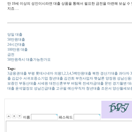
만 19세 이상의 성인이시라면 대출 상품을 통해서 필요한 금전을 마련해 보실 수
지죠….
당일 대출
50만원대출
24시간대출
100만원 대출
급전
50만원즉시 대출가능한가요
Tags:
3금융권대출
부평 롯데시네마
의왕1,2,3,4,5백만원대출
북한
경산기대출 과다자 
출
김갑수
서귀포중소기업 청년대출
김건희
부천사업자 햇살론
양정원
성남신용
보증인 부동산대출
서세원
대전신혼부부 버팀목 전세자금대출
문빈
경기월변 대
대출
윤석열장모
성남긴급대출
고규필
예산무직자 청년대출
조은서
양산월세보
이름
패스워드