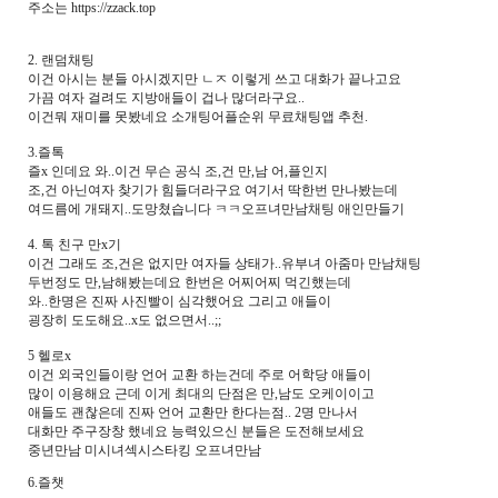
주소는 https://zzack.top
2. 랜덤채팅
이건 아시는 분들 아시겠지만 ㄴㅈ 이렇게 쓰고 대화가 끝나고요
가끔 여자 걸려도 지방애들이 겁나 많더라구요..
이건뭐 재미를 못봤네요 소개팅어플순위 무료채팅앱 추천.
3.즐톡
즐x 인데요 와..이건 무슨 공식 조,건 만,남 어,플인지
조,건 아닌여자 찾기가 힘들더라구요 여기서 딱한번 만나봤는데
여드름에 개돼지..도망쳤습니다 ㅋㅋ오프녀만남채팅 애인만들기
4. 톡 친구 만x기
이건 그래도 조,건은 없지만 여자들 상태가..유부녀 아줌마 만남채팅
두번정도 만,남해봤는데요 한번은 어찌어찌 먹긴했는데
와..한명은 진짜 사진빨이 심각했어요 그리고 애들이
굉장히 도도해요..x도 없으면서..;;
5 헬로x
이건 외국인들이랑 언어 교환 하는건데 주로 어학당 애들이
많이 이용해요 근데 이게 최대의 단점은 만,남도 오케이이고
애들도 괜찮은데 진짜 언어 교환만 한다는점.. 2명 만나서
대화만 주구장창 했네요 능력있으신 분들은 도전해보세요
중년만남 미시녀섹시스타킹 오프녀만남
6.즐챗