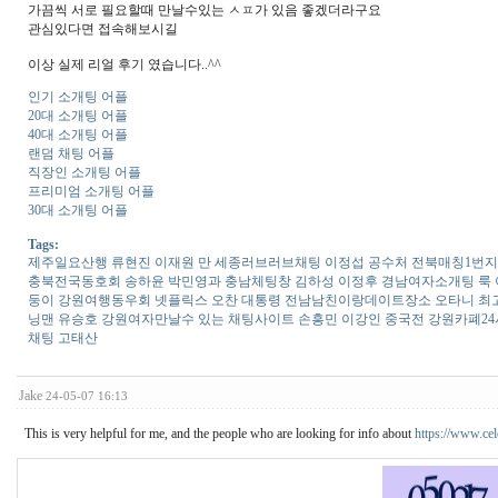
가끔씩 서로 필요할때 만날수있는 ㅅㅍ가 있음 좋겠더라구요
관심있다면 접속해보시길
이상 실제 리얼 후기 였습니다..^^
인기 소개팅 어플
20대 소개팅 어플
40대 소개팅 어플
랜덤 채팅 어플
직장인 소개팅 어플
프리미엄 소개팅 어플
30대 소개팅 어플
Tags:
제주일요산행 류현진 이재원 만 세종러­브­러­브­채­팅 이정섭 공수처 전북매­칭­
충북전국동호회 송하윤 박민영과 충남체­팅­창 김하성 이정후 경남여자소개팅 룩 이소
둥이 강원여­행­동­우­회 넷플릭스 오찬 대통령 전남남­친­이­랑­데­이­트­장­
닝맨 유승호 강원여자만날수 있는 채팅사이트 손흥민 이강인 중국전 강원카­폐­2­4
채팅 고태산
Jake
24-05-07 16:13
This is very helpful for me, and the people who are looking for info about
https://www.ce