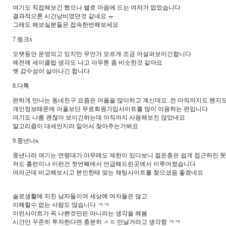
여기도 직접해보긴 했으나 별로 마음에 드는 여자가 없었습니다
결과적으론 시간낭비였던것 같네요 ㅠ
그래도 해보실분들은 접속한번해보세요
7.윙크x
오랫동안 운영되고 있지만 무언가 모르게 조금 어설퍼보이긴합니다
예전에 세이클럽 생각도 나고 아무튼 좀 비슷한것 같아요
옛 감수성이 살아나긴 합니다
8.다톡
편하게 만나는 동네친구 요즘은 어플을 많이하고 계신데요..전 아직까지도 왠지
개인정보때문에 어플보단 무료회원가입사이트를 많이 이용하는 편입니다
여기도 나름 괜찮아 보이긴하는데 아직까지 사용해보진 않았네요
알고리즘이 대세인지라 알아서 찾아주는가봐요
9.중년나x
중년나라 여기는 연령대가 아무래도 제한이 있다보니 젊은층은 쉽게 접근하진 
저도 홈런이나 이런건 첫번째에서 언급해드린곳에서 이루어졌습니다
여러군데 비교해보시고 본인한테 맞는 채팅사이트를 찾으셨음 좋겠네요
솔로생활에 지친 남자들이여 세상에 여자들은 많고
이해할수 없는 사람도 많습니다 ㅋㅋ
이런사이트가 꼭 나쁜것만은 아니라는 생각을 해봄
시간만 꾸준히 투자한다면 충분히 ㅅㅍ 만날거라고 생각함 ㅋㅋ