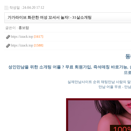
작성일 : 24-04-20 17:12
가가라이브 화끈한 여성 꼬셔서 놀자! - 3­1­살­소­개­팅
글쓴이 :
홍보탑
https://zzack.top
[1617]
https://zzack.top
[1588]
동
성인만남을 위한 소개팅 어플 ? 무료 회원가입, 즉석매칭 바로가능, 실
으로
실제만남사이트 순위 채팅만남 사람의 말
만남 어플 무료 - 만남 어플