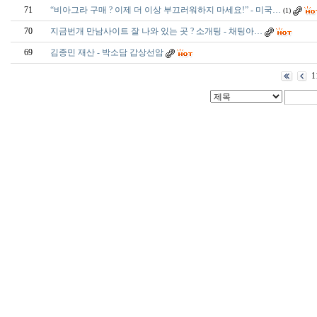
71
“비아그라 구매 ? 이제 더 이상 부끄러워하지 마세요!” - 미국…
(1)
70
지금번개 만남사이트 잘 나와 있는 곳 ? 소개팅 - 채­팅­아­…
69
김종민 재산 - 박소담 갑상선암
1