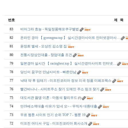
번호
제 목
83
비아그라 효능 - 독일정품해포쿠구별법
82
온라인 경마 【 gyeongma.top 】 실시간경마사이트 인터넷경마사…
81
윤정희 별세 - 오상진 김소영 집
80
전통시장상인대출 - 창업대출 조건
79
일본경마 실시간 【 racingbest.top 】 실시간경마사이트 인터넷…
78
당신이 꿈꾸던 만남사이트 - 빠른만남
77
낙태 약 후 임테기 - 미프진코리아 정보 미국 정품 미페프렉스
76
빨간바나나 - 사이트주소 찾기 도메인 주소 링크 찾기
75
대도서관 윰댕 이혼 - 마동석 할리우드
(7)
74
만19세소액대출 이유가 있네 오~ - 무직자 대환대출
73
무료 웹툰 사이트 인기 순위 TOP 7 - 웹툰 19
72
미프진 어디서 구입 - 미프진코리아 회사소개