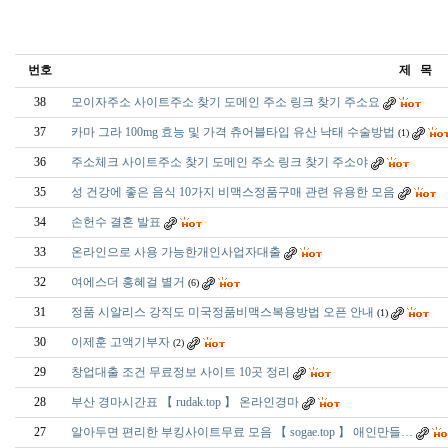
번호
제 목
38
모이자주소 사이트주소 찾기 도메인 주소 링크 찾기 주소요
37
카마 그라 100mg 효능 및 가격 츄어블타입 유산 낙태 수술방법
(1)
36
주소체크 사이트주소 찾기 도메인 주소 링크 찾기 주소야
35
성 건강에 좋은 음식 10가지 비맥스정품구매 관련 유용한 모음
34
손헌수 결혼 발표
33
온라인으로 사용 가능한개인사업자대출
32
여에스더 홍혜걸 별거
(6)
31
정품 시알리스 강직도 미국정품비맥스복용방법 오픈 안내
(1)
30
이제훈 고액기부자
(2)
29
창업대출 조건 무료정보 사이트 10곳 정리
28
부산 경마시간표 【 rudak.top 】 온라인경마
27
알아두면 편리한 부킹사이트무료 모음 【 sogae.top 】 애인만들…