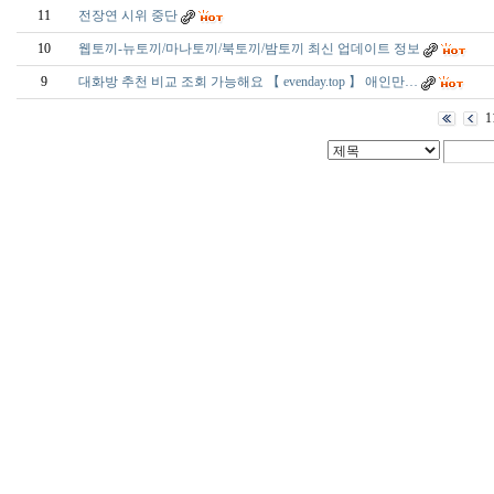
11
전장연 시위 중단
10
웹토끼-뉴토끼/마나토끼/북토끼/밤토끼 최신 업데이트 정보
9
대­화­방 추천 비교 조회 가능해요 【 evenday.top 】 애인만…
1