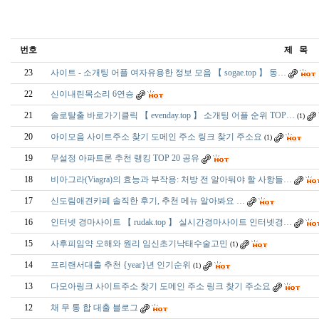
번호
제 목
23
사이트 - 소개팅 어플 여자유용한 정보 모음 【 sogae.top 】 동…
22
신이내린목소리 6연승
21
솔로탈출 바로가기클릭 【 evenday.top 】 소개팅 어플 순위 TOP…
(1)
20
아이모음 사이트주소 찾기 도메인 주소 링크 찾기 주소요
(1)
19
무설정 아파트론 추천 랭킹 TOP 20 공유
18
비아그라(Viagra)의 효능과 부작용: 처방 전 알아둬야 할 사항들…
17
신­도­림­애­견­카­페 솔직한 후기, 추천 메뉴 알아봐요 …
16
인터넷 경마사이트 【 rudak.top 】 실시간경마사이트 인터넷경…
15
사후피임약 오해와 원리 임신초기낙태수술고민
(1)
14
프리랜서대출 추천 {year}년 인기순위
(1)
13
다모아링크 사이트주소 찾기 도메인 주소 링크 찾기 주소요
12
채 무 통 합 대출 블로그