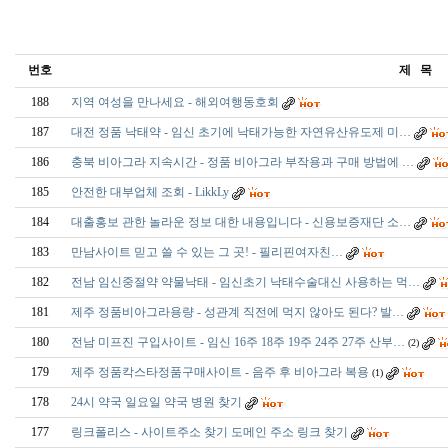
번호
제 목
188
지역 여성을 만나세요 - 해외여행동호회
187
대전 정품 낙태약 - 임신 초기에 낙태가능한 자연유산유도제 미…
186
충북 비아그라 지속시간 - 정품 비아그라 부작용과 구매 방법에 …
185
안전한 대부업체 조회 - LikkLy
184
대출홍보 관한 놀라운 정보 대한 내용입니다 - 신용보증재단 소…
183
만남사이트 믿고 쓸 수 있는 그 곳! - 필­리­핀­여­자­친­…
182
전남 임신중절약 약물낙태 - 임신초기 낙태수술대신 사용하는 먹…
181
제주 정품비­아그라용량 - 성관계 직전에 먹지 않아도 된다? 발…
180
전남 미프진 구입사이트 - 임신 16주 18주 19주 24주 27주 산부…
(2)
179
제주 정품칵스타정품구매사이트 - 음주 후 비아그라 복용
(1)
178
24시 약국 일요일 약국 병원 찾기
177
링크폴리스 - 사이트주소 찾기 도메인 주소 링크 찾기