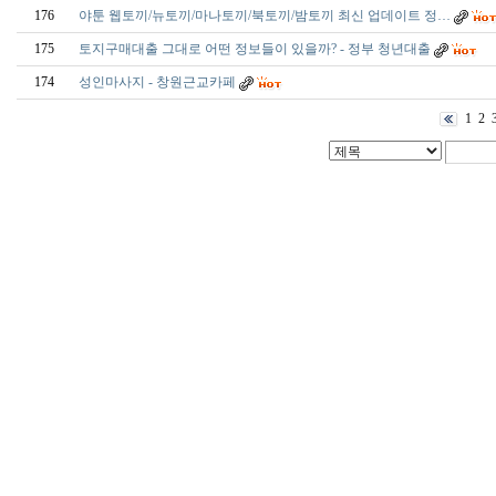
176
야툰 웹토끼/뉴토끼/마나토끼/북토끼/밤토끼 최신 업데이트 정…
175
토지구매대출 그대로 어떤 정보들이 있을까? - 정부 청년대출
174
성인마사지 - 창­원­근­교­카­페
1
2